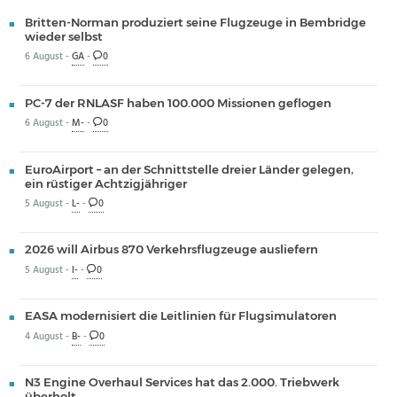
Britten-Norman produziert seine Flugzeuge in Bembridge
wieder selbst
6 August -
GA
-
0
PC-7 der RNLASF haben 100.000 Missionen geflogen
6 August -
M-
-
0
EuroAirport – an der Schnittstelle dreier Länder gelegen,
ein rüstiger Achtzigjähriger
5 August -
L-
-
0
2026 will Airbus 870 Verkehrsflugzeuge ausliefern
5 August -
I-
-
0
EASA modernisiert die Leitlinien für Flugsimulatoren
4 August -
B-
-
0
N3 Engine Overhaul Services hat das 2.000. Triebwerk
überholt