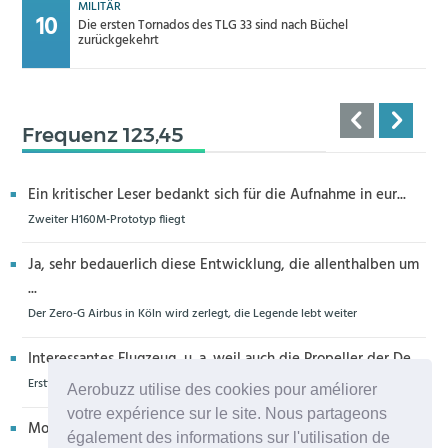
MILITÄR
Die ersten Tornados des TLG 33 sind nach Büchel
zurückgekehrt
Frequenz 123,45
Ein kritischer Leser bedankt sich für die Aufnahme in eur...
Zweiter H160M-Prototyp fliegt
Ja, sehr bedauerlich diese Entwicklung, die allenthalben um
...
Der Zero-G Airbus in Köln wird zerlegt, die Legende lebt weiter
Interessantes Flugzeug, u. a. weil auch die Propeller der De...
Erstflug der Piper Seminole DX mit DeltaHawk-Motoren
Aerobuzz utilise des cookies pour améliorer
votre expérience sur le site. Nous partageons
Moin aus Schiffdorf, danke für die Nachricht. Ich meine,da...
également des informations sur l'utilisation de