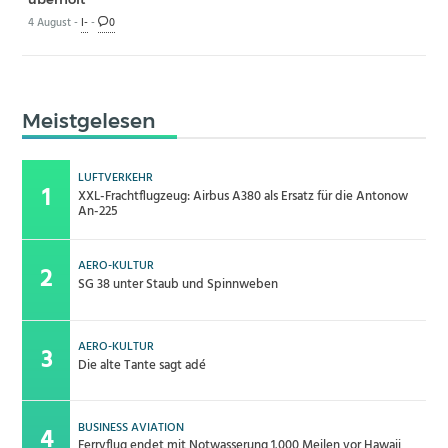
4 August -
I-
-
0
Meistgelesen
LUFTVERKEHR
XXL-Frachtflugzeug: Airbus A380 als Ersatz für die Antonow
An-225
AERO-KULTUR
SG 38 unter Staub und Spinnweben
AERO-KULTUR
Die alte Tante sagt adé
BUSINESS AVIATION
Ferryflug endet mit Notwasserung 1.000 Meilen vor Hawaii