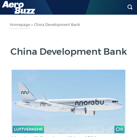
GENERAL AVIATION
Homepage
»
China Development Bank
BIZAV
China Development Bank
LUFTVERKEHR
MILITÄR
INDUSTRIE
HELIKOPTER
BERUFE
LUFTVERKEHR
0
AERO-KULTUR