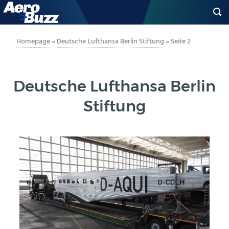
GENERAL AVIATION
Homepage
»
Deutsche Lufthansa Berlin Stiftung
»
Seite 2
BIZAV
Deutsche Lufthansa Berlin
LUFTVERKEHR
Stiftung
MILITÄR
INDUSTRIE
HELIKOPTER
BERUFE
AERO-KULTUR