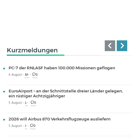
Kurzmeldungen
PC-7 der RNLASF haben 100.000 Missionen geflogen
6 August -
M-
-
0
EuroAirport – an der Schnittstelle dreier Länder gelegen,
ein rüstiger Achtzigjähriger
5 August -
L-
-
0
2026 will Airbus 870 Verkehrsflugzeuge ausliefern
5 August -
I-
-
0