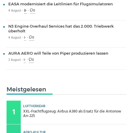
EASA modernisiert die Leitlinien für Flugsimulatoren
4 August -
B-
-
0
N3 Engine Overhaul Services hat das 2.000. Triebwerk
überholt
4 August -
I-
-
0
AURA AERO will Teile von Piper produzieren lassen
3 August -
I-
-
0
Meistgelesen
LUFTVERKEHR
XXL-Frachtflugzeug: Airbus A380 als Ersatz für die Antonow
An-225
AERO-KULTUR