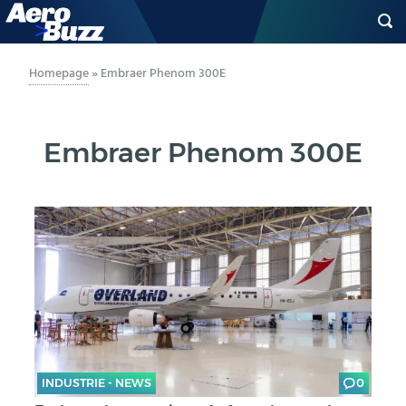
GENERAL AVIATION
Homepage
»
Embraer Phenom 300E
BIZAV
Embraer Phenom 300E
LUFTVERKEHR
MILITÄR
INDUSTRIE
HELIKOPTER
BERUFE
INDUSTRIE - NEWS
0
AERO-KULTUR