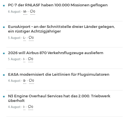
PC-7 der RNLASF haben 100.000 Missionen geflogen
6 August -
M-
-
0
EuroAirport – an der Schnittstelle dreier Länder gelegen,
ein rüstiger Achtzigjähriger
5 August -
L-
-
0
2026 will Airbus 870 Verkehrsflugzeuge ausliefern
5 August -
I-
-
0
EASA modernisiert die Leitlinien für Flugsimulatoren
4 August -
B-
-
0
N3 Engine Overhaul Services hat das 2.000. Triebwerk
überholt
4 August -
I-
-
0