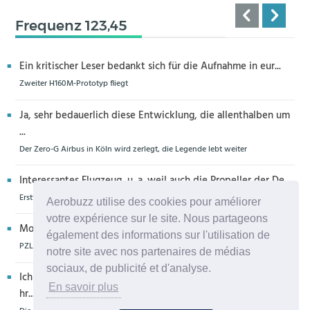
Frequenz 123,45
Ein kritischer Leser bedankt sich für die Aufnahme in eur...
Zweiter H160M-Prototyp fliegt
Ja, sehr bedauerlich diese Entwicklung, die allenthalben um
...
Der Zero-G Airbus in Köln wird zerlegt, die Legende lebt weiter
Interessantes Flugzeug, u. a. weil auch die Propeller der De...
Erstflug der Piper Seminole DX mit DeltaHawk-Motoren
Aerobuzz utilise des cookies pour améliorer
votre expérience sur le site. Nous partageons
Moin aus Schiffdorf, danke für die Nachricht. Ich meine,da...
également des informations sur l'utilisation de
PZL Mielec fertigt die ersten S-70 Firehawk
notre site avec nos partenaires de médias
sociaux, de publicité et d'analyse.
Ich glaube eher,dass dieser Hubschrauber für die Bundeswe
En savoir plus
hr...