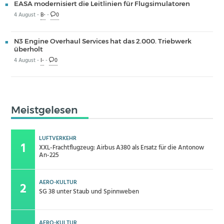
EASA modernisiert die Leitlinien für Flugsimulatoren
4 August -
B-
-
0
N3 Engine Overhaul Services hat das 2.000. Triebwerk
überholt
4 August -
I-
-
0
Meistgelesen
LUFTVERKEHR
XXL-Frachtflugzeug: Airbus A380 als Ersatz für die Antonow
An-225
AERO-KULTUR
SG 38 unter Staub und Spinnweben
AERO-KULTUR