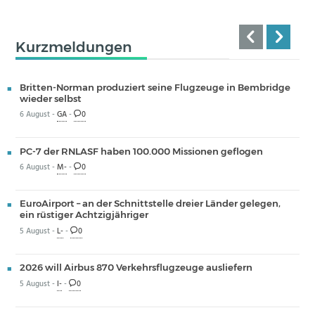
Kurzmeldungen
Britten-Norman produziert seine Flugzeuge in Bembridge
wieder selbst
6 August -
GA
-
0
PC-7 der RNLASF haben 100.000 Missionen geflogen
6 August -
M-
-
0
EuroAirport – an der Schnittstelle dreier Länder gelegen,
ein rüstiger Achtzigjähriger
5 August -
L-
-
0
2026 will Airbus 870 Verkehrsflugzeuge ausliefern
5 August -
I-
-
0