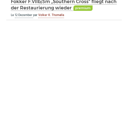
Fokker F.VIIb/3m „Southern Cross“ fliegt nach
der Restaurierung wieder
premium
Le
12 Dezember
par
Volker K. Thomalla