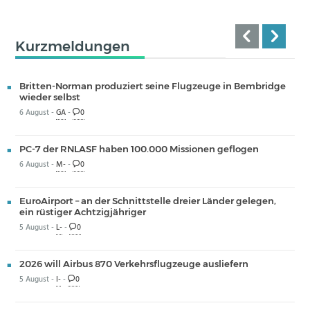
Kurzmeldungen
Britten-Norman produziert seine Flugzeuge in Bembridge
wieder selbst
6 August -
GA
-
0
PC-7 der RNLASF haben 100.000 Missionen geflogen
6 August -
M-
-
0
EuroAirport – an der Schnittstelle dreier Länder gelegen,
ein rüstiger Achtzigjähriger
5 August -
L-
-
0
2026 will Airbus 870 Verkehrsflugzeuge ausliefern
5 August -
I-
-
0