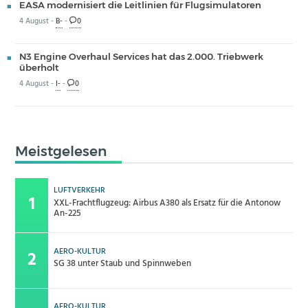
EASA modernisiert die Leitlinien für Flugsimulatoren
4 August -
B-
-
0
N3 Engine Overhaul Services hat das 2.000. Triebwerk
überholt
4 August -
I-
-
0
Meistgelesen
LUFTVERKEHR
XXL-Frachtflugzeug: Airbus A380 als Ersatz für die Antonow
An-225
AERO-KULTUR
SG 38 unter Staub und Spinnweben
AERO-KULTUR