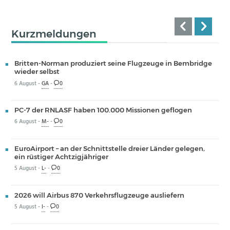
Kurzmeldungen
Britten-Norman produziert seine Flugzeuge in Bembridge
wieder selbst
6 August -
GA
-
0
PC-7 der RNLASF haben 100.000 Missionen geflogen
6 August -
M-
-
0
EuroAirport – an der Schnittstelle dreier Länder gelegen,
ein rüstiger Achtzigjähriger
5 August -
L-
-
0
2026 will Airbus 870 Verkehrsflugzeuge ausliefern
5 August -
I-
-
0