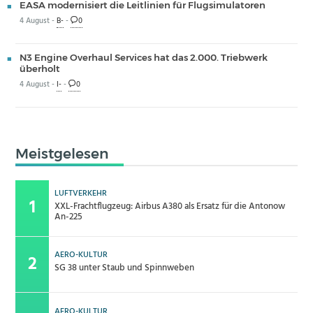
EASA modernisiert die Leitlinien für Flugsimulatoren
4 August -
B-
-
0
N3 Engine Overhaul Services hat das 2.000. Triebwerk
überholt
4 August -
I-
-
0
Meistgelesen
LUFTVERKEHR
XXL-Frachtflugzeug: Airbus A380 als Ersatz für die Antonow
An-225
AERO-KULTUR
SG 38 unter Staub und Spinnweben
AERO-KULTUR