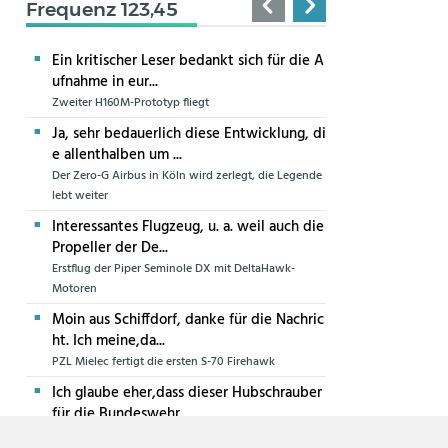
Frequenz 123,45
Ein kritischer Leser bedankt sich für die A
ufnahme in eur...
Zweiter H160M-Prototyp fliegt
Ja, sehr bedauerlich diese Entwicklung, di
e allenthalben um ...
Der Zero-G Airbus in Köln wird zerlegt, die Legende
lebt weiter
Interessantes Flugzeug, u. a. weil auch die
Propeller der De...
Erstflug der Piper Seminole DX mit DeltaHawk-
Motoren
Moin aus Schiffdorf, danke für die Nachric
ht. Ich meine,da...
PZL Mielec fertigt die ersten S-70 Firehawk
Ich glaube eher,dass dieser Hubschrauber
für die Bundeswehr...
Die erste CH-47F für die Luftwaffe ist in Produktion