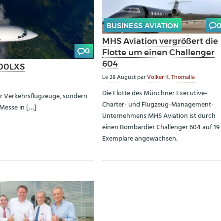
BUSINESS AVIATION
MHS Aviation vergrößert die
0
Flotte um einen Challenger
604
000LXS
Le
28 August
par
Volker K. Thomalla
Die Flotte des Münchner Executive-
ur Verkehrsflugzeuge, sondern
Charter- und Flugzeug-Management-
 Messe in […]
Unternehmens MHS Aviation ist durch
einen Bombardier Challenger 604 auf 19
Exemplare angewachsen.