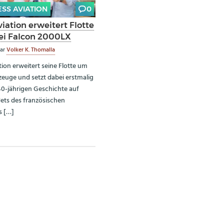
ESS AVIATION
0
iation erweitert Flotte
i Falcon 2000LX
ar
Volker K. Thomalla
ion erweitert seine Flotte um
zeuge und setzt dabei erstmalig
 40-jährigen Geschichte auf
Jets des französischen
s […]