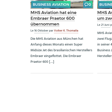
BUSINESS AVIATION
0
BUSIN
MHS Aviation hat eine
MHS Av
Embraer Praetor 600
um zwe
übernommen
Le
21 Juni
p
Le
16 Oktober
par
Volker K. Thomalla
MHS Aviat
Die MHS Aviation aus München hat
zwei Flug
Anfang dieses Monats einen Super
in seiner
Midsize Jet des brasilianischen Herstellers
Business 
Embraer eingeflottet. Die Embraer
Hersteller
Praetor 600 […]