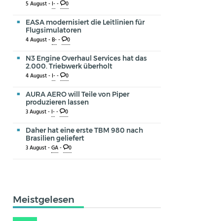
5 August -
I-
-
0
EASA modernisiert die Leitlinien für
Flugsimulatoren
4 August -
B-
-
0
N3 Engine Overhaul Services hat das
2.000. Triebwerk überholt
4 August -
I-
-
0
AURA AERO will Teile von Piper
produzieren lassen
3 August -
I-
-
0
Daher hat eine erste TBM 980 nach
Brasilien geliefert
3 August -
GA
-
0
Meistgelesen