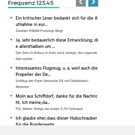
Frequenz 123,45
Ein kritischer Leser bedankt sich für die A
ufnahme in eur...
Zweiter H160M-Prototyp fliegt
Ja, sehr bedauerlich diese Entwicklung, di
e allenthalben um ...
Der Zero-G Airbus in Köln wird zerlegt, die Legende
lebt weiter
Interessantes Flugzeug, u. a. weil auch die
Propeller der De...
Erstflug der Piper Seminole DX mit DeltaHawk-
Motoren
Moin aus Schiffdorf, danke für die Nachric
ht. Ich meine,da...
PZL Mielec fertigt die ersten S-70 Firehawk
Ich glaube eher,dass dieser Hubschrauber
für die Bundeswehr...
Die erste CH-47F für die Luftwaffe ist in Produktion