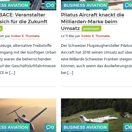
ESS AVIATION
0
BUSINESS AVIATION
ACE: Veranstalter
Pilatus Aircraft knackt die
sich für die Zukunft
Milliarden-Marke beim
Umsatz
m
premium
ber
par
Volker K. Thomalla
Le
11 Mai
par
Volker K. Thomalla
zeuge, alternative Treibstoffe
Der Schweizer Flugzeughersteller Pilatu
mgang mit der künftigen Urban
Aircraft hat 2018 seinen Umsatz auf übe
ity waren die beherrschenden
eine Milliarde Schweizer Franken steige
f der Geschäftsluftfahrtmesse
können, auch wenn das Auslieferungszi
E in […]
bei […]
ESS AVIATION
0
BUSINESS AVIATION