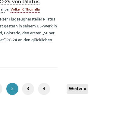
C-24 von Pilatus
uar
par
Volker K. Thomalla
izer Flugzeughersteller Pilatus
hat gestern in seinem US-Werk in
d, Colorado, den ersten „Super
 Jet“ PC-24 an den glücklichen
2
3
4
Weiter »