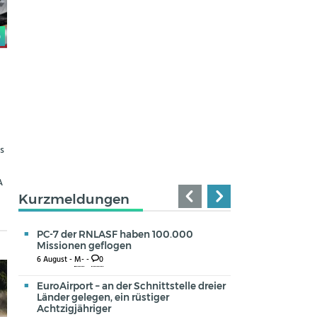
0
s
A
Kurzmeldungen
PC-7 der RNLASF haben 100.000
Missionen geflogen
6 August -
M-
-
0
EuroAirport – an der Schnittstelle dreier
Länder gelegen, ein rüstiger
Achtzigjähriger