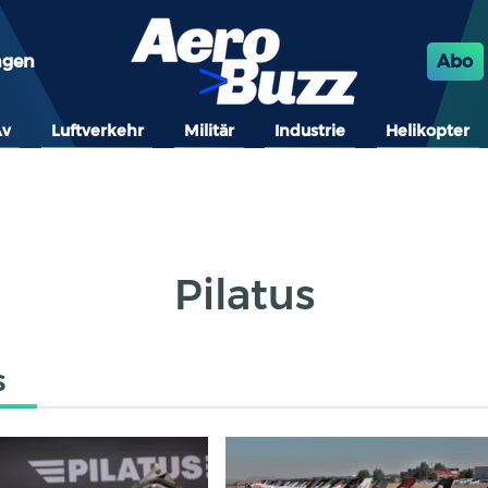
ngen
Abo
Av
Luftverkehr
Militär
Industrie
Helikopter
Pilatus
s