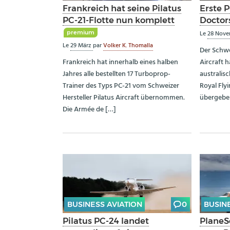
Frankreich hat seine Pilatus
Erste P
PC-21-Flotte nun komplett
Doctor
premium
Le
28 Nov
Le
29 März
par
Volker K. Thomalla
Der Schwe
Frankreich hat innerhalb eines halben
Aircraft h
Jahres alle bestellten 17 Turboprop-
australis
Trainer des Typs PC-21 vom Schweizer
Royal Fly
Hersteller Pilatus Aircraft übernommen.
übergeben
Die Armée de […]
BUSINESS AVIATION
0
BUSIN
Pilatus PC-24 landet
PlaneS