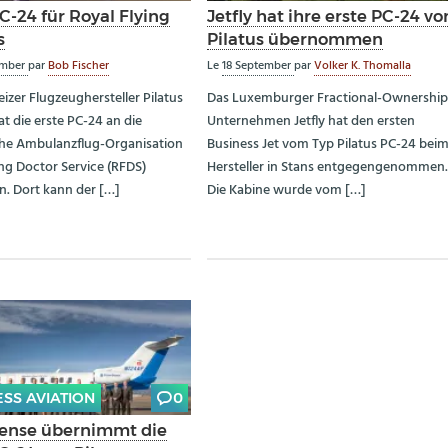
C-24 für Royal Flying
Jetfly hat ihre erste PC-24 vo
s
Pilatus übernommen
ember
par
Bob Fischer
Le
18 September
par
Volker K. Thomalla
izer Flugzeughersteller Pilatus
Das Luxemburger Fractional-Ownership
at die erste PC-24 an die
Unternehmen Jetfly hat den ersten
che Ambulanzflug-Organisation
Business Jet vom Typ Pilatus PC-24 bei
ing Doctor Service (RFDS)
Hersteller in Stans entgegengenommen
. Dort kann der […]
Die Kabine wurde vom […]
ESS AVIATION
0
ense übernimmt die