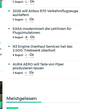
5 August -
L-
-
0
0
2026 will Airbus 870 Verkehrsflugzeuge
ausliefern
5 August -
I-
-
0
EASA modernisiert die Leitlinien für
Flugsimulatoren
s
4 August -
B-
-
0
r
N3 Engine Overhaul Services hat das
rn
2.000. Triebwerk überholt
el
4 August -
I-
-
0
AURA AERO will Teile von Piper
produzieren lassen
3 August -
I-
-
0
Meistgelesen
0