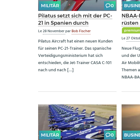
MILITÄR
0
BUSIN
Pilatus setzt sich mit der PC-
NBAA-B
21 in Spanien durch
rüsten 
premiu
Le
28 November
par
Bob Fischer
Le
27 Okto
Pilatus Aircraft hat einen neuen Kunden
für seinen PC-21-Trainer. Das spanische
Neue Flug
Verteidigungsministerium hat sich
und der U
entschieden, die Jet-Trainer CASA C-101
Air Mobil
nach und nach […]
Themen au
NBAA-BAC
MILITÄR
0
BUSIN