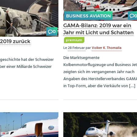
BUSINESS AVIATION
GAMA-Bilanz: 2019 war ein
0
Jahr mit Licht und Schatten
premium
r 2019 zurück
Le
28 Februar
par
Volker K. Thomalla
Die Marktsegmente
ngeschichte hat der Schweizer
Kolbenmotorflugzeuge und Business Jet
ber einer Milliarde Schweizer
zeigten sich im vergangenen Jahr nach
Angaben des Herstellerverbandes GAM
in Top-Form, aber die Verkäufe von […]