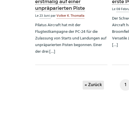
erstmalig auf einer
erste P
unpräparierten Piste
Le
08 Febr
Le
23 Juni
par
Volker K. Thomalla
Der Schwe
Pilatus Aircraft hat mit der
Aircraft 
Flugtestkampagne der PC-24 für die
Broomfiel
Zulassung von Starts und Landungen auf
Versatile
unpräparierten Pisten begonnen. Einer
[…]
der drei […]
« Zurück
1