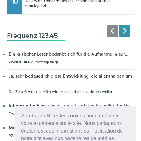
Die ersten Tornados des TLG 33 sind nach Büchel
zurückgekehrt
Frequenz 123,45
Ein kritischer Leser bedankt sich für die Aufnahme in eur...
Zweiter H160M-Prototyp fliegt
Ja, sehr bedauerlich diese Entwicklung, die allenthalben um
...
Der Zero-G Airbus in Köln wird zerlegt, die Legende lebt weiter
Interessantes Flugzeug, u. a. weil auch die Propeller der De...
Erstflug der Piper Seminole DX mit DeltaHawk-Motoren
Aerobuzz utilise des cookies pour améliorer
votre expérience sur le site. Nous partageons
Moin aus Schiffdorf, danke für die Nachricht. Ich meine,da...
également des informations sur l'utilisation de
PZL Mielec fertigt die ersten S-70 Firehawk
notre site avec nos partenaires de médias