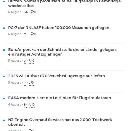
Britten-Norman produziert seine Flugzeuge in Bembridge
wieder selbst
6 August -
GA
-
0
PC-7 der RNLASF haben 100.000 Missionen geflogen
6 August -
M-
-
0
EuroAirport – an der Schnittstelle dreier Länder gelegen,
ein rüstiger Achtzigjähriger
5 August -
L-
-
0
2026 will Airbus 870 Verkehrsflugzeuge ausliefern
5 August -
I-
-
0
EASA modernisiert die Leitlinien für Flugsimulatoren
4 August -
B-
-
0
N3 Engine Overhaul Services hat das 2.000. Triebwerk
überholt