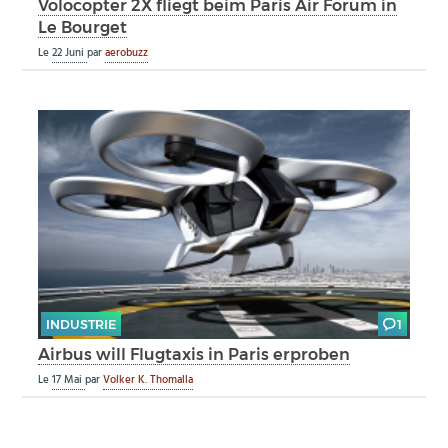
Volocopter 2X fliegt beim Paris Air Forum in
Le Bourget
Le
22 Juni
par
aerobuzz
INDUSTRIE
1
Airbus will Flugtaxis in Paris erproben
Le
17 Mai
par
Volker K. Thomalla