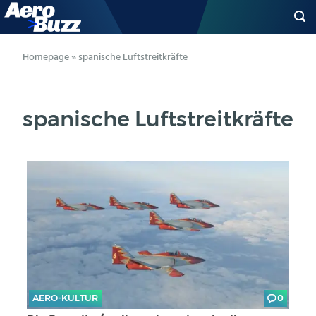
GENERAL AVIATION
Homepage
»
spanische Luftstreitkräfte
BIZAV
spanische Luftstreitkräfte
LUFTVERKEHR
MILITÄR
INDUSTRIE
HELIKOPTER
BERUFE
AERO-KULTUR
0
AERO-KULTUR