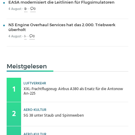
EASA modernisiert die Leitlinien für Flugsimulatoren
4 August -
B-
-
0
N3 Engine Overhaul Services hat das 2.000. Triebwerk
überholt
4 August -
I-
-
0
Meistgelesen
LUFTVERKEHR
XXL-Frachtflugzeug: Airbus A380 als Ersatz für die Antonow
An-225
AERO-KULTUR
SG 38 unter Staub und Spinnweben
AERO-KULTUR