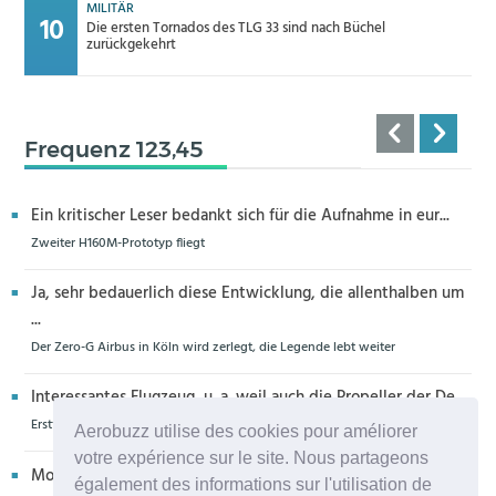
MILITÄR
Die ersten Tornados des TLG 33 sind nach Büchel
zurückgekehrt
Frequenz 123,45
Ein kritischer Leser bedankt sich für die Aufnahme in eur...
Zweiter H160M-Prototyp fliegt
Ja, sehr bedauerlich diese Entwicklung, die allenthalben um
...
Der Zero-G Airbus in Köln wird zerlegt, die Legende lebt weiter
Interessantes Flugzeug, u. a. weil auch die Propeller der De...
Erstflug der Piper Seminole DX mit DeltaHawk-Motoren
Aerobuzz utilise des cookies pour améliorer
votre expérience sur le site. Nous partageons
Moin aus Schiffdorf, danke für die Nachricht. Ich meine,da...
également des informations sur l'utilisation de