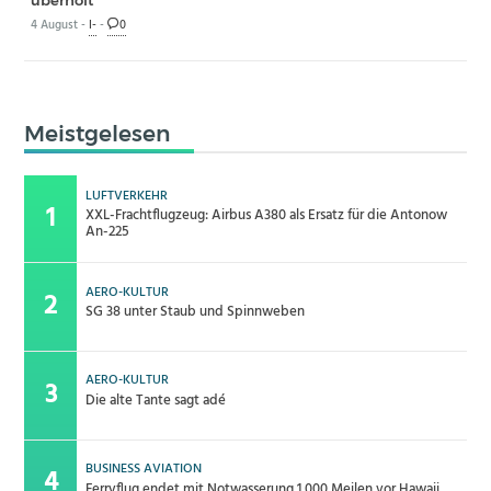
4 August -
I-
-
0
Meistgelesen
LUFTVERKEHR
XXL-Frachtflugzeug: Airbus A380 als Ersatz für die Antonow
An-225
AERO-KULTUR
SG 38 unter Staub und Spinnweben
AERO-KULTUR
Die alte Tante sagt adé
BUSINESS AVIATION
Ferryflug endet mit Notwasserung 1.000 Meilen vor Hawaii