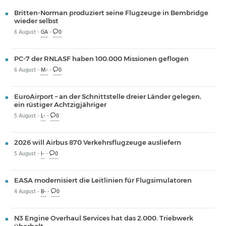
Britten-Norman produziert seine Flugzeuge in Bembridge
wieder selbst
6 August -
GA
-
0
PC-7 der RNLASF haben 100.000 Missionen geflogen
6 August -
M-
-
0
EuroAirport – an der Schnittstelle dreier Länder gelegen,
ein rüstiger Achtzigjähriger
5 August -
L-
-
0
2026 will Airbus 870 Verkehrsflugzeuge ausliefern
5 August -
I-
-
0
EASA modernisiert die Leitlinien für Flugsimulatoren
4 August -
B-
-
0
N3 Engine Overhaul Services hat das 2.000. Triebwerk
überholt