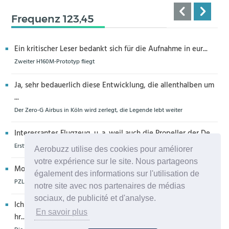
Frequenz 123,45
Ein kritischer Leser bedankt sich für die Aufnahme in eur...
Zweiter H160M-Prototyp fliegt
Ja, sehr bedauerlich diese Entwicklung, die allenthalben um
...
Der Zero-G Airbus in Köln wird zerlegt, die Legende lebt weiter
Interessantes Flugzeug, u. a. weil auch die Propeller der De...
Erstflug der Piper Seminole DX mit DeltaHawk-Motoren
Aerobuzz utilise des cookies pour améliorer
votre expérience sur le site. Nous partageons
Moin aus Schiffdorf, danke für die Nachricht. Ich meine,da...
également des informations sur l'utilisation de
PZL Mielec fertigt die ersten S-70 Firehawk
notre site avec nos partenaires de médias
sociaux, de publicité et d'analyse.
Ich glaube eher,dass dieser Hubschrauber für die Bundeswe
En savoir plus
hr...