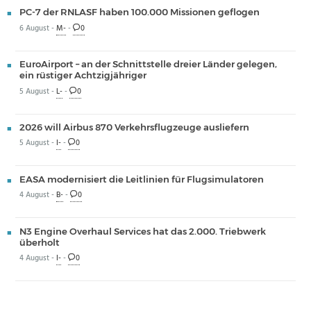
PC-7 der RNLASF haben 100.000 Missionen geflogen
6 August -
M-
-
0
EuroAirport – an der Schnittstelle dreier Länder gelegen,
ein rüstiger Achtzigjähriger
5 August -
L-
-
0
2026 will Airbus 870 Verkehrsflugzeuge ausliefern
5 August -
I-
-
0
EASA modernisiert die Leitlinien für Flugsimulatoren
4 August -
B-
-
0
N3 Engine Overhaul Services hat das 2.000. Triebwerk
überholt
4 August -
I-
-
0