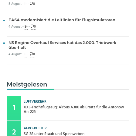
5 August -
I-
-
0
EASA modernisiert die Leitlinien für Flugsimulatoren
4 August -
B-
-
0
N3 Engine Overhaul Services hat das 2.000. Triebwerk
überholt
4 August -
I-
-
0
Meistgelesen
LUFTVERKEHR
XXL-Frachtflugzeug: Airbus A380 als Ersatz für die Antonow
An-225
AERO-KULTUR
SG 38 unter Staub und Spinnweben