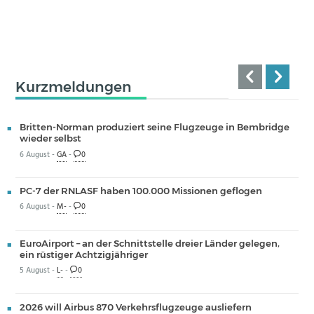
Kurzmeldungen
Britten-Norman produziert seine Flugzeuge in Bembridge
wieder selbst
6 August -
GA
-
0
PC-7 der RNLASF haben 100.000 Missionen geflogen
6 August -
M-
-
0
EuroAirport – an der Schnittstelle dreier Länder gelegen,
ein rüstiger Achtzigjähriger
5 August -
L-
-
0
2026 will Airbus 870 Verkehrsflugzeuge ausliefern