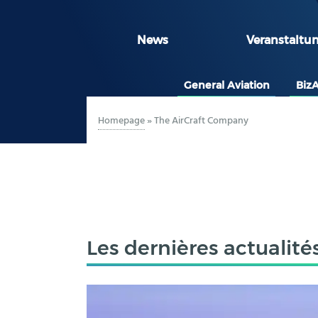
News
Veranstaltu
General Aviation
Biz
Homepage
»
The AirCraft Company
Les dernières actualité