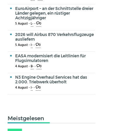
EuroAirport – an der Schnittstelle dreier
Länder gelegen, ein rüstiger
Achtzigjähriger
5 August -
L-
-
0
2026 will Airbus 870 Verkehrsflugzeuge
ausliefern
5 August -
I-
-
0
EASA modernisiert die Leitlinien für
Flugsimulatoren
4 August -
B-
-
0
N3 Engine Overhaul Services hat das
2.000. Triebwerk überholt
4 August -
I-
-
0
Meistgelesen