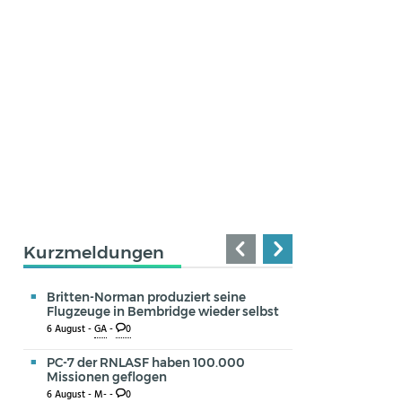
Kurzmeldungen
Britten-Norman produziert seine
Flugzeuge in Bembridge wieder selbst
6 August -
GA
-
0
PC-7 der RNLASF haben 100.000
Missionen geflogen
6 August -
M-
-
0