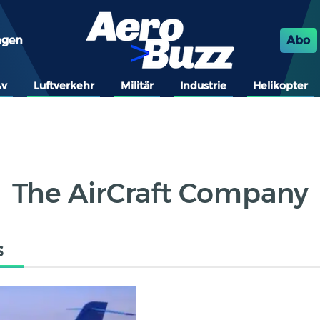
ngen
Abo
Av
Luftverkehr
Militär
Industrie
Helikopter
The AirCraft Company
s