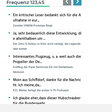
Frequenz 123,45
Ein kritischer Leser bedankt sich für die A
ufnahme in eur...
Zweiter H160M-Prototyp fliegt
Ja, sehr bedauerlich diese Entwicklung, di
e allenthalben um ...
Der Zero-G Airbus in Köln wird zerlegt, die Legende
lebt weiter
Interessantes Flugzeug, u. a. weil auch die
Propeller der De...
Erstflug der Piper Seminole DX mit DeltaHawk-
Motoren
Moin aus Schiffdorf, danke für die Nachric
ht. Ich meine,da...
PZL Mielec fertigt die ersten S-70 Firehawk
Ich glaube eher,dass dieser Hubschrauber
für die Bundeswehr...
Die erste CH-47F für die Luftwaffe ist in Produktion