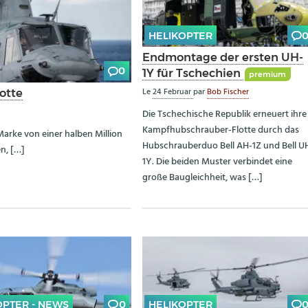
HELIKOPTER
Endmontage der ersten UH-
0
1Y für Tschechien
premium
Le
24 Februar
par
Bob Fischer
otte
Die Tschechische Republik erneuert ihre
Kampfhubschrauber-Flotte durch das
arke von einer halben Million
Hubschrauberduo Bell AH-1Z und Bell U
en, […]
1Y. Die beiden Muster verbindet eine
große Baugleichheit, was […]
OPTER - NEWS
0
HELIKOPTER