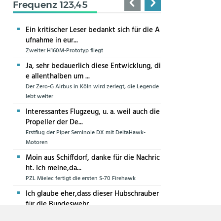
Frequenz 123,45
Ein kritischer Leser bedankt sich für die A
ufnahme in eur...
Zweiter H160M-Prototyp fliegt
Ja, sehr bedauerlich diese Entwicklung, di
e allenthalben um ...
Der Zero-G Airbus in Köln wird zerlegt, die Legende
lebt weiter
Interessantes Flugzeug, u. a. weil auch die
Propeller der De...
Erstflug der Piper Seminole DX mit DeltaHawk-
Motoren
Moin aus Schiffdorf, danke für die Nachric
ht. Ich meine,da...
PZL Mielec fertigt die ersten S-70 Firehawk
Ich glaube eher,dass dieser Hubschrauber
für die Bundeswehr...
Die erste CH-47F für die Luftwaffe ist in Produktion