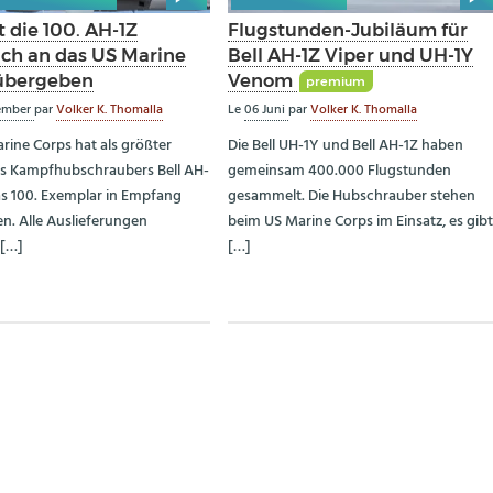
t die 100. AH-1Z
Flugstunden-Jubiläum für
ich an das US Marine
Bell AH-1Z Viper und UH-1Y
übergeben
Venom
premium
ember
par
Volker K. Thomalla
Le
06 Juni
par
Volker K. Thomalla
rine Corps hat als größter
Die Bell UH-1Y und Bell AH-1Z haben
s Kampfhubschraubers Bell AH-
gemeinsam 400.000 Flugstunden
das 100. Exemplar in Empfang
gesammelt. Die Hubschrauber stehen
. Alle Auslieferungen
beim US Marine Corps im Einsatz, es gib
 […]
[…]