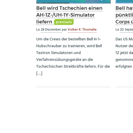
Bell wird Tschechien einen
Bell ha
AH-1Z-/UH-1Y-Simulator
pünktl
liefern
Corps 
premium
Le
28 Dezember
par
Volker K. Thomalla
Le
20 Sept
Um die Crews der bestellten Bell H-1-
Das US Ma
Hubschrauber zu trainieren, wird Bell
Nutzer de
Textron Simulatoren und
1Z jetzt 
Verfahrensübungsgeräte an die
genommen
Tschechischen Streitkräfte liefern. Für die
erfolgten
[…]