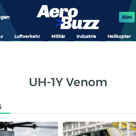
ngen
Abo
Av
Luftverkehr
Militär
Industrie
Helikopter
UH-1Y Venom
s