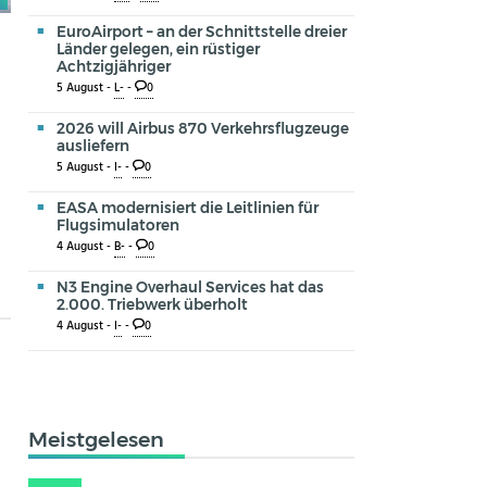
EuroAirport – an der Schnittstelle dreier
Länder gelegen, ein rüstiger
Achtzigjähriger
5 August -
L-
-
0
2026 will Airbus 870 Verkehrsflugzeuge
ausliefern
5 August -
I-
-
0
EASA modernisiert die Leitlinien für
t
Flugsimulatoren
4 August -
B-
-
0
N3 Engine Overhaul Services hat das
2.000. Triebwerk überholt
4 August -
I-
-
0
Meistgelesen