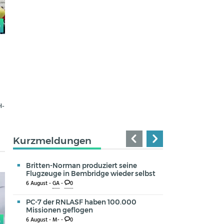
0
H-
Kurzmeldungen
Britten-Norman produziert seine
Flugzeuge in Bembridge wieder selbst
6 August -
GA
-
0
PC-7 der RNLASF haben 100.000
Missionen geflogen
6 August -
M-
-
0
0