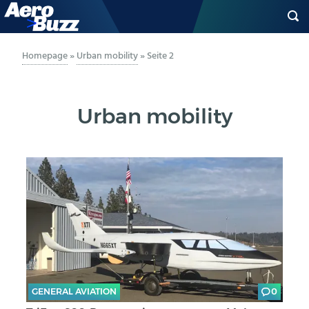
GENERAL AVIATION
Homepage
»
Urban mobility
»
Seite 2
BIZAV
Urban mobility
LUFTVERKEHR
MILITÄR
INDUSTRIE
HELIKOPTER
BERUFE
GENERAL AVIATION
0
AERO-KULTUR