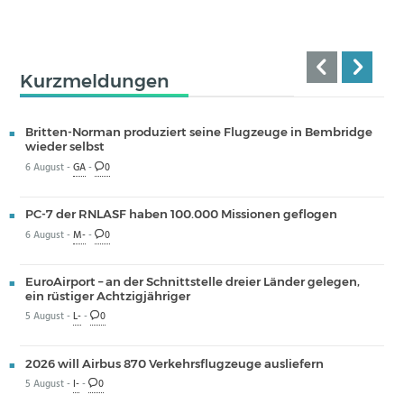
Kurzmeldungen
Britten-Norman produziert seine Flugzeuge in Bembridge
wieder selbst
6 August -
GA
-
0
PC-7 der RNLASF haben 100.000 Missionen geflogen
6 August -
M-
-
0
EuroAirport – an der Schnittstelle dreier Länder gelegen,
ein rüstiger Achtzigjähriger
5 August -
L-
-
0
2026 will Airbus 870 Verkehrsflugzeuge ausliefern
5 August -
I-
-
0