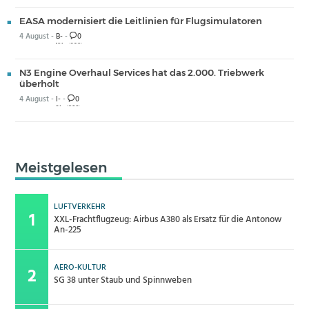
EASA modernisiert die Leitlinien für Flugsimulatoren
4 August -
B-
-
0
N3 Engine Overhaul Services hat das 2.000. Triebwerk
überholt
4 August -
I-
-
0
Meistgelesen
LUFTVERKEHR
XXL-Frachtflugzeug: Airbus A380 als Ersatz für die Antonow
An-225
AERO-KULTUR
SG 38 unter Staub und Spinnweben