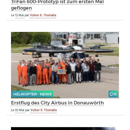
TriFan 600-Prototyp ist zum ersten Mal
geflogen
Le
12 Mai
par
Volker K. Thomalla
HELIKOPTER - NEWS
0
Erstflug des City Airbus in Donauwörth
Le
03 Mai
par
Volker K. Thomalla