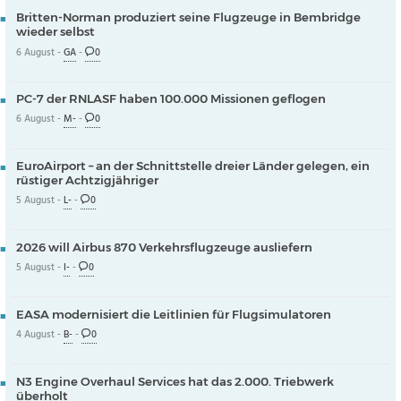
Britten-Norman produziert seine Flugzeuge in Bembridge
wieder selbst
6 August -
GA
-
0
PC-7 der RNLASF haben 100.000 Missionen geflogen
6 August -
M-
-
0
EuroAirport – an der Schnittstelle dreier Länder gelegen, ein
rüstiger Achtzigjähriger
5 August -
L-
-
0
2026 will Airbus 870 Verkehrsflugzeuge ausliefern
5 August -
I-
-
0
EASA modernisiert die Leitlinien für Flugsimulatoren
4 August -
B-
-
0
N3 Engine Overhaul Services hat das 2.000. Triebwerk
überholt