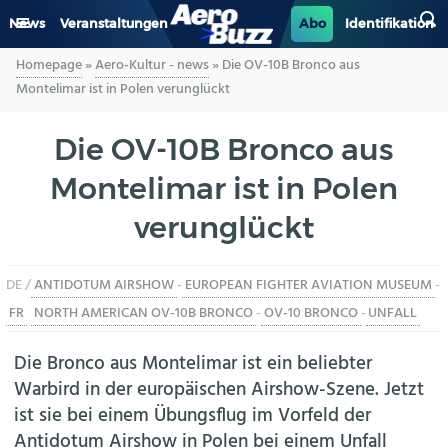
News
Veranstaltungen
Abo
Identifikation
Homepage
»
Aero-Kultur - news
»
Die OV-10B Bronco aus
GENERAL AVIATION
Montelimar ist in Polen verunglückt
BIZAV
Die OV-10B Bronco aus
Montelimar ist in Polen
LUFTVERKEHR
verunglückt
MILITÄR
DE /
ANTIDOTUM AIRSHOW
-
EUROPEAN FIGHTER AVIATION MUSEUM
-
INDUSTRIE
FR
NORTH AMERICAN OV-10B BRONCO
-
OV-10 BRONCO
-
UNFALL
HELIKOPTER
Die Bronco aus Montelimar ist ein beliebter
Warbird in der europäischen Airshow-Szene. Jetzt
BERUFE
ist sie bei einem Übungsflug im Vorfeld der
Antidotum Airshow in Polen bei einem Unfall
AERO-KULTUR