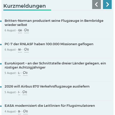
Kurzmeldungen
Britten-Norman produziert seine Flugzeuge in Bembridge
wieder selbst
6 August -
GA
-
0
PC-7 der RNLASF haben 100.000 Missionen geflogen
6 August -
M-
-
0
EuroAirport – an der Schnittstelle dreier Länder gelegen, ein
rüstiger Achtzigjähriger
5 August -
L-
-
0
2026 will Airbus 870 Verkehrsflugzeuge ausliefern
5 August -
I-
-
0
EASA modernisiert die Leitlinien für Flugsimulatoren
4 August -
B-
-
0