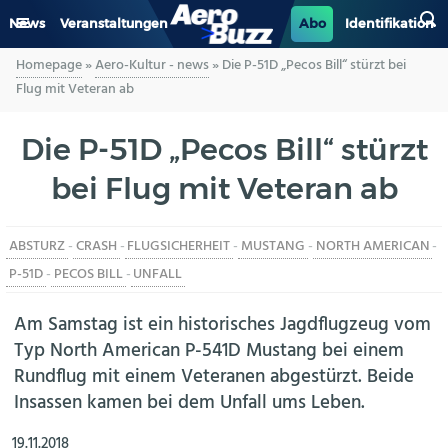
News
Veranstaltungen
Abo
Identifikation
Homepage
»
Aero-Kultur - news
»
Die P-51D „Pecos Bill“ stürzt bei
GENERAL AVIATION
Flug mit Veteran ab
BIZAV
Die P-51D „Pecos Bill“ stürzt
bei Flug mit Veteran ab
LUFTVERKEHR
MILITÄR
ABSTURZ
-
CRASH
-
FLUGSICHERHEIT
-
MUSTANG
-
NORTH AMERICAN
-
P-51D
-
PECOS BILL
-
UNFALL
INDUSTRIE
Am Samstag ist ein historisches Jagdflugzeug vom
HELIKOPTER
Typ North American P-541D Mustang bei einem
Rundflug mit einem Veteranen abgestürzt. Beide
BERUFE
Insassen kamen bei dem Unfall ums Leben.
AERO-KULTUR
19.11.2018