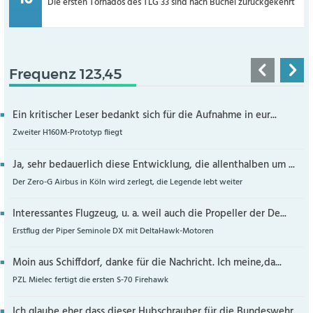
Die ersten Tornados des TLG 33 sind nach Büchel zurückgekehrt
Frequenz 123,45
Ein kritischer Leser bedankt sich für die Aufnahme in eur...
Zweiter H160M-Prototyp fliegt
Ja, sehr bedauerlich diese Entwicklung, die allenthalben um ...
Der Zero-G Airbus in Köln wird zerlegt, die Legende lebt weiter
Interessantes Flugzeug, u. a. weil auch die Propeller der De...
Erstflug der Piper Seminole DX mit DeltaHawk-Motoren
Moin aus Schiffdorf, danke für die Nachricht. Ich meine,da...
PZL Mielec fertigt die ersten S-70 Firehawk
Ich glaube eher,dass dieser Hubschrauber für die Bundeswehr...