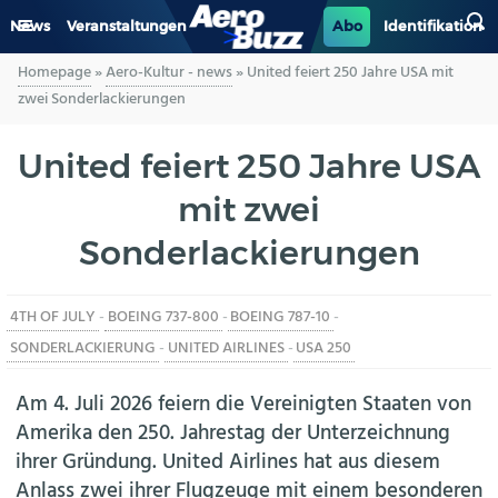
News
Veranstaltungen
Abo
Identifikation
Homepage
»
Aero-Kultur - news
»
United feiert 250 Jahre USA mit
GENERAL AVIATION
zwei Sonderlackierungen
BIZAV
United feiert 250 Jahre USA
mit zwei
LUFTVERKEHR
Sonderlackierungen
MILITÄR
4TH OF JULY
-
BOEING 737-800
-
BOEING 787-10
-
INDUSTRIE
SONDERLACKIERUNG
-
UNITED AIRLINES
-
USA 250
HELIKOPTER
Am 4. Juli 2026 feiern die Vereinigten Staaten von
Amerika den 250. Jahrestag der Unterzeichnung
BERUFE
ihrer Gründung. United Airlines hat aus diesem
Anlass zwei ihrer Flugzeuge mit einem besonderen
AERO-KULTUR