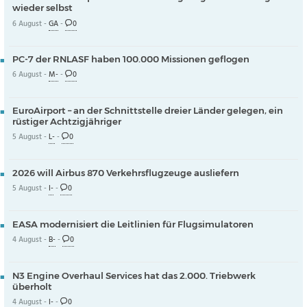
wieder selbst
6 August -
GA
-
0
PC-7 der RNLASF haben 100.000 Missionen geflogen
6 August -
M-
-
0
EuroAirport – an der Schnittstelle dreier Länder gelegen, ein
rüstiger Achtzigjähriger
5 August -
L-
-
0
2026 will Airbus 870 Verkehrsflugzeuge ausliefern
5 August -
I-
-
0
EASA modernisiert die Leitlinien für Flugsimulatoren
4 August -
B-
-
0
N3 Engine Overhaul Services hat das 2.000. Triebwerk
überholt
4 August -
I-
-
0