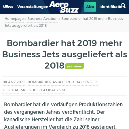
News
Veranstaltungen
Abo
Identifikation
Homepage
»
Business Aviation
»
Bombardier hat 2019 mehr Business
GENERAL AVIATION
Jets ausgeliefert als 2018
BIZAV
Bombardier hat 2019 mehr
Business Jets ausgeliefert als
LUFTVERKEHR
2018
MILITÄR
premium
BILANZ 2019
-
BOMBARDIER AVIATION
-
CHALLENGER
-
INDUSTRIE
GESCHÄFTSREISEJET
-
GLOBAL 7500
HELIKOPTER
Bombardier hat die vorläufigen Produktionszahlen
des vergangenen Jahres veröffentlicht. Der
BERUFE
kanadische Hersteller hat die Zahl seiner
Auslieferungen im Vergleich zu 2018 gesteigert,
AERO-KULTUR