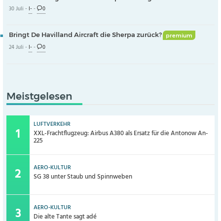
30 Juli -
I-
-
0
Bringt De Havilland Aircraft die Sherpa zurück?
premium
24 Juli -
I-
-
0
Meistgelesen
LUFTVERKEHR
XXL-Frachtflugzeug: Airbus A380 als Ersatz für die Antonow An-
225
AERO-KULTUR
SG 38 unter Staub und Spinnweben
AERO-KULTUR
Die alte Tante sagt adé