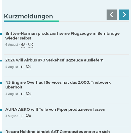
Kurzmeldungen
Britten-Norman produziert seine Flugzeuge in Bembridge
wieder selbst
6 August -
GA
-
0
2026 will Airbus 870 Verkehrsflugzeuge ausliefern
5 August -
I-
-
0
N3 Engine Overhaul Services hat das 2.000. Triebwerk
überholt
4 August -
I-
-
0
AURA AERO will Teile von Piper produzieren lassen
3 August -
I-
-
0
Recaro Holding bindet AAT Composites enger an sich