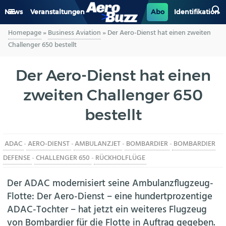
News
Veranstaltungen
Abo
Identifikation
Homepage
»
Business Aviation
»
Der Aero-Dienst hat einen zweiten
GENERAL AVIATION
Challenger 650 bestellt
BIZAV
Der Aero-Dienst hat einen
zweiten Challenger 650
LUFTVERKEHR
bestellt
MILITÄR
ADAC
-
AERO-DIENST
-
AMBULANZJET
-
BOMBARDIER
-
BOMBARDIER
INDUSTRIE
DEFENSE
-
CHALLENGER 650
-
RÜCKHOLFLÜGE
HELIKOPTER
Der ADAC modernisiert seine Ambulanzflugzeug-
Flotte: Der Aero-Dienst – eine hundertprozentige
BERUFE
ADAC-Tochter – hat jetzt ein weiteres Flugzeug
von Bombardier für die Flotte in Auftrag gegeben.
AERO-KULTUR