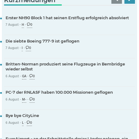
Erster NH90 Block 1 hat seinen Erstflug erfolgreich absolviert
7 August -
H
-
0
Die siebte Boeing 777-9 ist geflogen
7 August -
I
-
0
Britten-Norman produziert seine Flugzeuge in Bembridge
wieder selbst
6 August -
GA
-
0
PC-7 der RNLASF haben 100.000 Missionen geflogen
6 August -
M-
-
0
Bye bye CityLine
6 August -
L
-
0
EuroAirport – an der Schnittstelle dreier Länder gelegen, ein