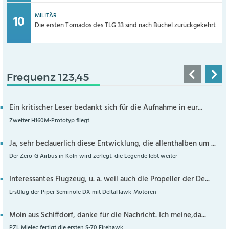
MILITÄR
Die ersten Tornados des TLG 33 sind nach Büchel zurückgekehrt
Frequenz 123,45
Ein kritischer Leser bedankt sich für die Aufnahme in eur...
Zweiter H160M-Prototyp fliegt
Ja, sehr bedauerlich diese Entwicklung, die allenthalben um ...
Der Zero-G Airbus in Köln wird zerlegt, die Legende lebt weiter
Interessantes Flugzeug, u. a. weil auch die Propeller der De...
Erstflug der Piper Seminole DX mit DeltaHawk-Motoren
Moin aus Schiffdorf, danke für die Nachricht. Ich meine,da...
PZL Mielec fertigt die ersten S-70 Firehawk