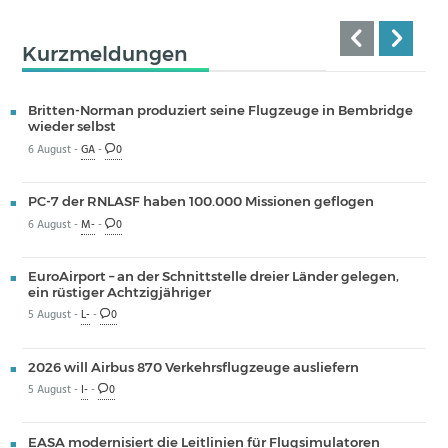
Kurzmeldungen
Britten-Norman produziert seine Flugzeuge in Bembridge
wieder selbst
6 August -
GA
-
0
PC-7 der RNLASF haben 100.000 Missionen geflogen
6 August -
M-
-
0
EuroAirport – an der Schnittstelle dreier Länder gelegen,
ein rüstiger Achtzigjähriger
5 August -
L-
-
0
2026 will Airbus 870 Verkehrsflugzeuge ausliefern
5 August -
I-
-
0
EASA modernisiert die Leitlinien für Flugsimulatoren