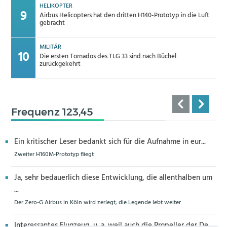
HELIKOPTER
Airbus Helicopters hat den dritten H140-Prototyp in die Luft
gebracht
MILITÄR
Die ersten Tornados des TLG 33 sind nach Büchel
zurückgekehrt
Frequenz 123,45
Ein kritischer Leser bedankt sich für die Aufnahme in eur...
Zweiter H160M-Prototyp fliegt
Ja, sehr bedauerlich diese Entwicklung, die allenthalben um
...
Der Zero-G Airbus in Köln wird zerlegt, die Legende lebt weiter
Interessantes Flugzeug, u. a. weil auch die Propeller der De...