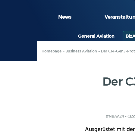
News
Veranstaltu
General Aviation
Biz
Homepage
»
Business Aviation
»
Der CJ4-Gen3-Prot
Der C
#NBAA24
-
CES
Ausgerüstet mit de