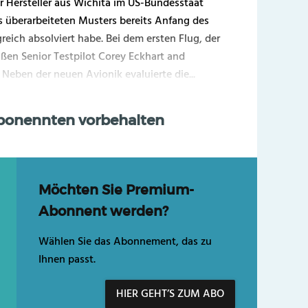
er Hersteller aus Wichita im US-Bundesstaat
es überarbeiteten Musters bereits Anfang des
reich absolviert habe. Bei dem ersten Flug, der
ßen Senior Testpilot Corey Eckhart and
Neben der neuen Avionik evaluierte die...
Abonennten vorbehalten
Möchten Sie Premium-
Abonnent werden?
Wählen Sie das Abonnement, das zu
Ihnen passt.
HIER GEHT’S ZUM ABO