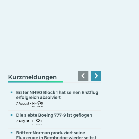
Kurzmeldungen
Erster NH90 Block 1 hat seinen Erstflug
erfolgreich absolviert
7 August -
H
-
0
Die siebte Boeing 777-9 ist geflogen
7 August -
I
-
0
Britten-Norman produziert seine
Flugzeuge in Bembridge wieder selbst