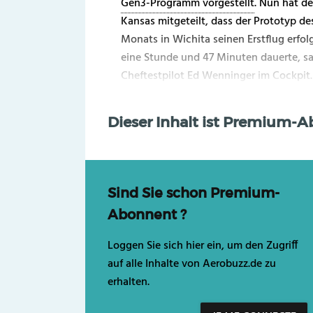
Gen3-Programm vorgestellt
. Nun hat d
Kansas mitgeteilt, dass der Prototyp d
Monats in Wichita seinen Erstflug erfolg
eine Stunde und 47 Minuten dauerte, sa
Cheftestpilot Ed Wenninger im Cockpit. 
Dieser Inhalt ist Premium-
Sind Sie schon Premium-
Abonnent ?
Loggen Sie sich hier ein, um den Zugriff
auf alle Inhalte von Aerobuzz.de zu
erhalten.