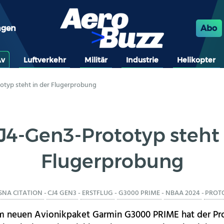
ngen
Abo
Av
Luftverkehr
Militär
Industrie
Helikopter
otyp steht in der Flugerprobung
J4-Gen3-Prototyp steht 
Flugerprobung
SNA CITATION
-
CJ4 GEN3
-
ERSTFLUG
-
G3000 PRIME
-
NBAA 2024
-
PROT
m neuen Avionikpaket Garmin G3000 PRIME hat der Pr