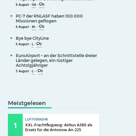
6 August -
GA
-
0
PC-7 der RNLASF haben 100.000
Missionen geflogen
6 August -
M-
-
0
Bye bye CityLine
6 August -
L
-
0
EuroAirport – an der Schnittstelle dreier
Länder gelegen, ein rüstiger
Achtzigjähriger
5 August -
L-
-
0
Meistgelesen
LUFTVERKEHR
XXL-Frachtflugzeug: Airbus A380 als
Ersatz für die Antonow An-225