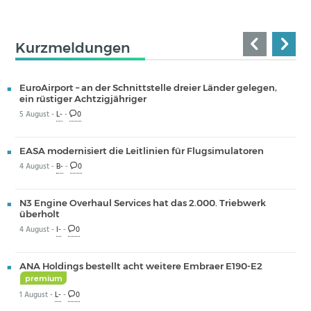
Kurzmeldungen
EuroAirport – an der Schnittstelle dreier Länder gelegen,
ein rüstiger Achtzigjähriger
5 August -
L-
-
0
EASA modernisiert die Leitlinien für Flugsimulatoren
4 August -
B-
-
0
N3 Engine Overhaul Services hat das 2.000. Triebwerk
überholt
4 August -
I-
-
0
ANA Holdings bestellt acht weitere Embraer E190-E2
premium
1 August -
L-
-
0