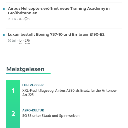
Airbus Helicopters eröffnet neue Training Academy in
Großbritannien
31 Juli -
B-
-
0
Luxair bestellt Boeing 737-10 und Embraer E190-E2
30 Juli -
L-
-
0
Meistgelesen
LUFTVERKEHR
XXL-Frachtflugzeug: Airbus A380 als Ersatz für die Antonow
An-225
AERO-KULTUR
SG 38 unter Staub und Spinnweben