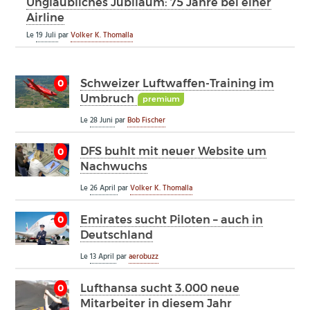
Unglaubliches Jubiläum: 75 Jahre bei einer
Airline
Le
19 Juli
par
Volker K. Thomalla
Schweizer Luftwaffen-Training im
0
Umbruch
premium
Le
28 Juni
par
Bob Fischer
DFS buhlt mit neuer Website um
0
Nachwuchs
Le
26 April
par
Volker K. Thomalla
Emirates sucht Piloten – auch in
0
Deutschland
Le
13 April
par
aerobuzz
Lufthansa sucht 3.000 neue
0
Mitarbeiter in diesem Jahr