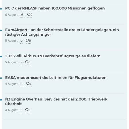
PC-7 der RNLASF haben 100.000 Missionen geflogen
6 August -
M-
-
0
EuroAirport – an der Schnittstelle dreier Länder gelegen, ein
rüstiger Achtzigjähriger
5 August -
L-
-
0
2026 will Airbus 870 Verkehrsflugzeuge ausliefern
5 August -
I-
-
0
EASA modernisiert die Leitlinien für Flugsimulatoren
4 August -
B-
-
0
N3 Engine Overhaul Services hat das 2.000. Triebwerk
überholt
4 August -
I-
-
0