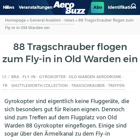
News
Veranstaltungen
Abo
Identifikation
Homepage
»
General Aviation - news
»
88 Tragschrauber flogen zum
GENERAL AVIATION
Fly-in in Old Warden ein
BIZAV
88 Tragschrauber flogen
zum Fly-in in Old Warden ein
LUFTVERKEHR
MILITÄR
DE /
BRA
-
FLY-IN
-
GYROKOPTER
-
OLD WARDEN AERODROME
-
FR
SHUTTLEWORTH COLLECTION
-
TRAGSCHRAUBER
-
TREFFEN
INDUSTRIE
Gyrokopter sind eigentlich keine Fluggeräte, die
HELIKOPTER
sich besonders gut für Reisen eignen. Dennoch
sind zum Treffen auf dem Flugplatz von Old
BERUFE
Warden 88 Gyrokopter eingeflogen. Einige sind
sogar über den Ärmelkanal zu dem Fly-in
AERO-KULTUR