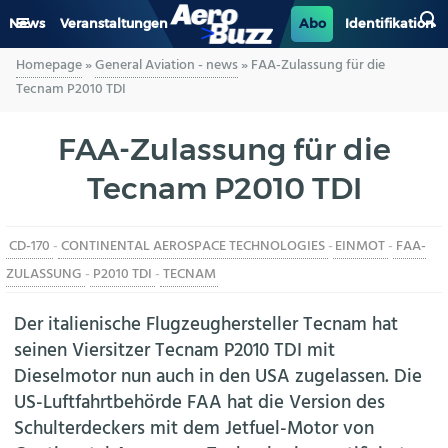
News
Veranstaltungen
Abo
Identifikation
Homepage
»
General Aviation - news
»
FAA-Zulassung für die
GENERAL AVIATION
Tecnam P2010 TDI
BIZAV
FAA-Zulassung für die
Tecnam P2010 TDI
LUFTVERKEHR
MILITÄR
CD-170
-
CONTINENTAL AEROSPACE TECHNOLOGIES
-
EINMOT
-
FAA-
ZULASSUNG
-
P2010 TDI
-
TECNAM
INDUSTRIE
Der italienische Flugzeughersteller Tecnam hat
HELIKOPTER
seinen Viersitzer Tecnam P2010 TDI mit
Dieselmotor nun auch in den USA zugelassen. Die
BERUFE
US-Luftfahrtbehörde FAA hat die Version des
Schulterdeckers mit dem Jetfuel-Motor von
AERO-KULTUR