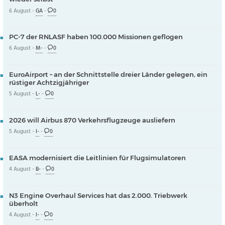
6 August -
GA
-
0
PC-7 der RNLASF haben 100.000 Missionen geflogen
6 August -
M-
-
0
EuroAirport – an der Schnittstelle dreier Länder gelegen, ein
rüstiger Achtzigjähriger
5 August -
L-
-
0
2026 will Airbus 870 Verkehrsflugzeuge ausliefern
5 August -
I-
-
0
EASA modernisiert die Leitlinien für Flugsimulatoren
4 August -
B-
-
0
N3 Engine Overhaul Services hat das 2.000. Triebwerk
überholt
4 August -
I-
-
0