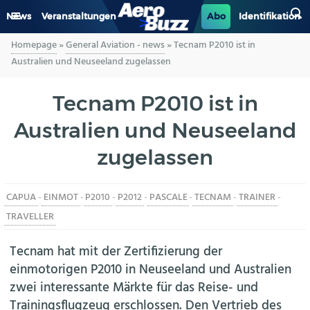
News
Veranstaltungen
Abo
Identifikation
Homepage
»
General Aviation - news
»
Tecnam P2010 ist in
GENERAL AVIATION
Australien und Neuseeland zugelassen
BIZAV
Tecnam P2010 ist in
Australien und Neuseeland
LUFTVERKEHR
zugelassen
MILITÄR
CAPUA
-
EINMOT
-
P2010
-
P2012
-
PASCALE
-
TECNAM
-
TRAINER
-
INDUSTRIE
TRAVELLER
HELIKOPTER
Tecnam hat mit der Zertifizierung der
einmotorigen P2010 in Neuseeland und Australien
BERUFE
zwei interessante Märkte für das Reise- und
Trainingsflugzeug erschlossen. Den Vertrieb des
AERO-KULTUR