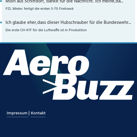
Moin aus Schiffdorf, danke für die Nachricht. Ich meine,da...
PZL Mielec fertigt die ersten S-70 Firehawk
Ich glaube eher,dass dieser Hubschrauber für die Bundeswehr...
Die erste CH-47F für die Luftwaffe ist in Produktion
|
Impressum
Kontakt