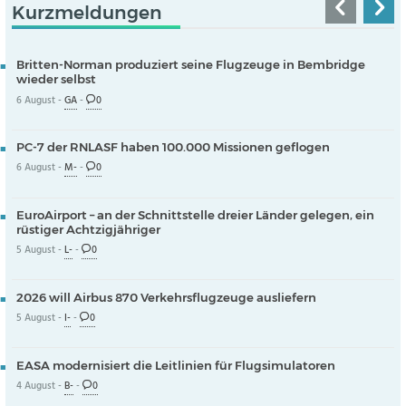
Kurzmeldungen
Britten-Norman produziert seine Flugzeuge in Bembridge
wieder selbst
6 August -
GA
-
0
PC-7 der RNLASF haben 100.000 Missionen geflogen
6 August -
M-
-
0
EuroAirport – an der Schnittstelle dreier Länder gelegen, ein
rüstiger Achtzigjähriger
5 August -
L-
-
0
2026 will Airbus 870 Verkehrsflugzeuge ausliefern
5 August -
I-
-
0
EASA modernisiert die Leitlinien für Flugsimulatoren
4 August -
B-
-
0