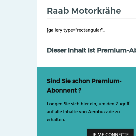
Raab Motorkrähe
[gallery type="rectangular"...
Dieser Inhalt ist Premium-
Sind Sie schon Premium-
Abonnent ?
Loggen Sie sich hier ein, um den Zugriff
auf alle Inhalte von Aerobuzz.de zu
erhalten.
JE ME CONNECTE