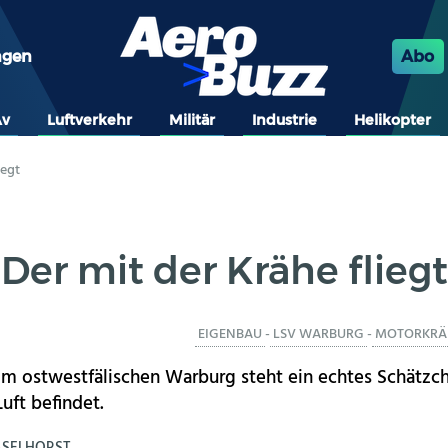
ngen
Abo
Av
Luftverkehr
Militär
Industrie
Helikopter
iegt
Der mit der Krähe fliegt
EIGENBAU
-
LSV WARBURG
-
MOTORKRÄ
m ostwestfälischen Warburg steht ein echtes Schätzch
Luft befindet.