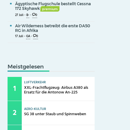
Ägyptische Flugschule bestellt Cessna
172 Skyhawk
premium
27 Juli -
B-
-
0
Air Wilderness betreibt die erste DA50
RG in Afrika
17 Juli -
GA
-
0
Meistgelesen
LUFTVERKEHR
XXL-Frachtflugzeug: Airbus A380 als
Ersatz für die Antonow An-225
AERO-KULTUR
SG 38 unter Staub und Spinnweben