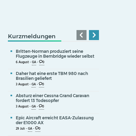
Kurzmeldungen
Britten-Norman produziert seine
Flugzeuge in Bembridge wieder selbst
6 August -
GA
-
0
Daher hat eine erste TBM 980 nach
Brasilien geliefert
3 August -
GA
-
0
Absturz einer Cessna Grand Caravan
fordert 13 Todesopfer
3 August -
GA
-
0
Epic Aircraft erreicht EASA-Zulassung
der E1000 AX
29 Juli -
GA
-
0