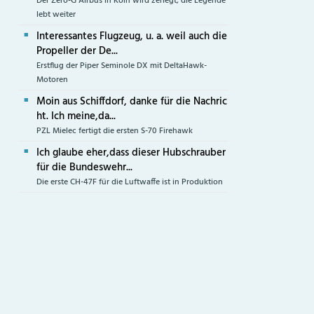
Der Zero-G Airbus in Köln wird zerlegt, die Legende
lebt weiter
Interessantes Flugzeug, u. a. weil auch die
Propeller der De...
Erstflug der Piper Seminole DX mit DeltaHawk-
Motoren
Moin aus Schiffdorf, danke für die Nachric
ht. Ich meine,da...
PZL Mielec fertigt die ersten S-70 Firehawk
Ich glaube eher,dass dieser Hubschrauber
für die Bundeswehr...
Die erste CH-47F für die Luftwaffe ist in Produktion