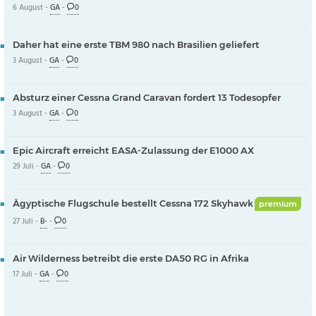
6 August -
GA
-
0
Daher hat eine erste TBM 980 nach Brasilien geliefert
3 August -
GA
-
0
Absturz einer Cessna Grand Caravan fordert 13 Todesopfer
3 August -
GA
-
0
Epic Aircraft erreicht EASA-Zulassung der E1000 AX
29 Juli -
GA
-
0
Ägyptische Flugschule bestellt Cessna 172 Skyhawk
premium
27 Juli -
B-
-
0
Air Wilderness betreibt die erste DA50 RG in Afrika
17 Juli -
GA
-
0