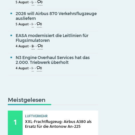
5 August -
L-
-
0
2026 will Airbus 870 Verkehrsflugzeuge
ausliefern
5 August -
I-
-
0
EASA modernisiert die Leitlinien für
Flugsimulatoren
4 August -
B-
-
0
N3 Engine Overhaul Services hat das
2.000. Triebwerk überholt
4 August -
I-
-
0
Meistgelesen
LUFTVERKEHR
XXL-Frachtflugzeug: Airbus A380 als
Ersatz für die Antonow An-225