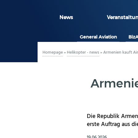
News
Veranstaltu
General Aviation
Biz
Homepage
»
Helikopter - news
»
Armenien kauft Ai
Armenie
Die Republik Armeni
erste Auftrag aus di
19.06.2026