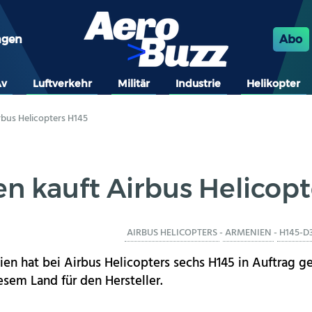
ngen
Abo
Av
Luftverkehr
Militär
Industrie
Helikopter
rbus Helicopters H145
n kauft Airbus Helicopt
AIRBUS HELICOPTERS
-
ARMENIEN
-
H145-D
en hat bei Airbus Helicopters sechs H145 in Auftrag ge
esem Land für den Hersteller.