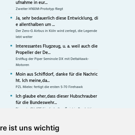
ufnahme in eur...
Zweiter H160M-Prototyp fliegt
Ja, sehr bedauerlich diese Entwicklung, di
e allenthalben um ...
Der Zero-G Airbus in Köln wird zerlegt, die Legende
lebt weiter
Interessantes Flugzeug, u. a. weil auch die
Propeller der De...
Erstflug der Piper Seminole DX mit DeltaHawk-
Motoren
Moin aus Schiffdorf, danke für die Nachric
ht. Ich meine,da...
PZL Mielec fertigt die ersten S-70 Firehawk
Ich glaube eher,dass dieser Hubschrauber
für die Bundeswehr...
Die erste CH-47F für die Luftwaffe ist in Produktion
re ist uns wichtig