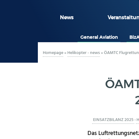
News
Veranstaltu
General Aviation
Biz
Homepage
»
Helikopter - news
»
ÖAMTC Flugrettung
ÖAMTC
EINSATZBILANZ 2025
-
Das Luftrettungsnet