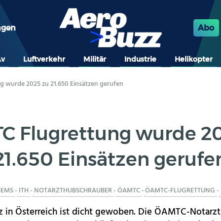
ngen
Abo
Av
Luftverkehr
Militär
Industrie
Helikopter
 wurde 2025 zu 21.650 Einsätzen gerufen
 Flugrettung wurde 2
21.650 Einsätzen gerufe
HEMS
-
ITH
-
NOTARZTHUBSCHRAUBER
-
ÖAMTC
-
ÖAMTC-FLUGRETTUNG
-
z in Österreich ist dicht gewoben. Die ÖAMTC-Notarz