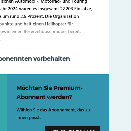
chischen Automobil-, Motorrad- und Touring
Jahr 2024 waren es insgesamt 22.203 Einsätze,
e um rund 2,5 Prozent. Die Organisation
zpunkte und hält einen Helikopter für
sowie einen Reservehubschrauber bereit.
.
Abonennten vorbehalten
Möchten Sie Premium-
Abonnent werden?
Wählen Sie das Abonnement, das zu
Ihnen passt.