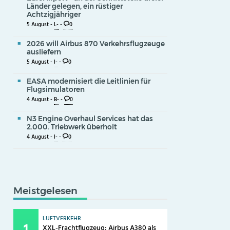
Länder gelegen, ein rüstiger
Achtzigjähriger
5 August -
L-
-
0
2026 will Airbus 870 Verkehrsflugzeuge
ausliefern
5 August -
I-
-
0
EASA modernisiert die Leitlinien für
Flugsimulatoren
4 August -
B-
-
0
N3 Engine Overhaul Services hat das
2.000. Triebwerk überholt
4 August -
I-
-
0
Meistgelesen
LUFTVERKEHR
XXL-Frachtflugzeug: Airbus A380 als