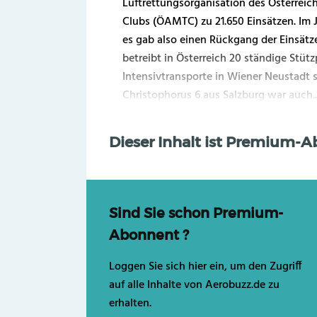
Luftrettungsorganisation des Österrei
Clubs (ÖAMTC) zu 21.650 Einsätzen. Im 
es gab also einen Rückgang der Einsätz
betreibt in Österreich 20 ständige Stüt
Intensivtransporte in Wiener Neustadt 
Christophorus 6 aus Salzburg war auch..
Dieser Inhalt ist Premium-
Sind Sie schon Premium-
Abonnent ?
Loggen Sie sich hier ein, um den Zugriff
auf alle Inhalte von Aerobuzz.de zu
erhalten.