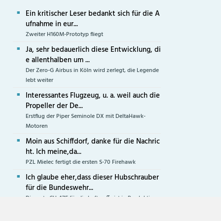
Ein kritischer Leser bedankt sich für die A
ufnahme in eur...
Zweiter H160M-Prototyp fliegt
Ja, sehr bedauerlich diese Entwicklung, di
e allenthalben um ...
Der Zero-G Airbus in Köln wird zerlegt, die Legende
lebt weiter
Interessantes Flugzeug, u. a. weil auch die
Propeller der De...
Erstflug der Piper Seminole DX mit DeltaHawk-
Motoren
Moin aus Schiffdorf, danke für die Nachric
ht. Ich meine,da...
PZL Mielec fertigt die ersten S-70 Firehawk
Ich glaube eher,dass dieser Hubschrauber
für die Bundeswehr...
Die erste CH-47F für die Luftwaffe ist in Produktion