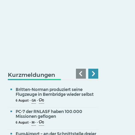
Kurzmeldungen
Britten-Norman produziert seine
Flugzeuge in Bembridge wieder selbst
6 August -
GA
-
0
PC-7 der RNLASF haben 100.000
Missionen geflogen
6 August -
M-
-
0
EuroAirport – an der Schnittstelle dreier