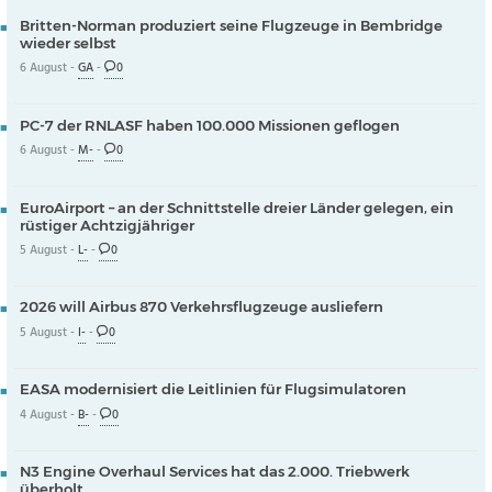
Britten-Norman produziert seine Flugzeuge in Bembridge
wieder selbst
6 August -
GA
-
0
PC-7 der RNLASF haben 100.000 Missionen geflogen
6 August -
M-
-
0
EuroAirport – an der Schnittstelle dreier Länder gelegen, ein
rüstiger Achtzigjähriger
5 August -
L-
-
0
2026 will Airbus 870 Verkehrsflugzeuge ausliefern
5 August -
I-
-
0
EASA modernisiert die Leitlinien für Flugsimulatoren
4 August -
B-
-
0
N3 Engine Overhaul Services hat das 2.000. Triebwerk
überholt