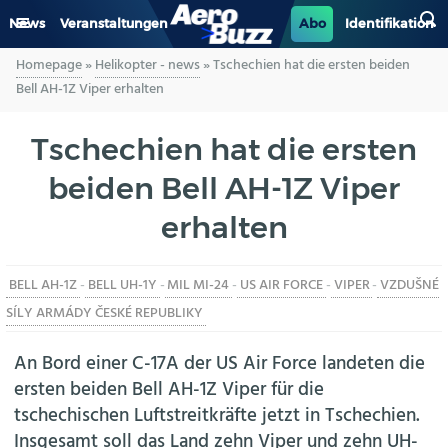
News
Veranstaltungen
Abo
Identifikation
Homepage
»
Helikopter - news
»
Tschechien hat die ersten beiden
GENERAL AVIATION
Bell AH-1Z Viper erhalten
BIZAV
Tschechien hat die ersten
beiden Bell AH-1Z Viper
LUFTVERKEHR
erhalten
MILITÄR
BELL AH-1Z
-
BELL UH-1Y
-
MIL MI-24
-
US AIR FORCE
-
VIPER
-
VZDUŠNÉ
INDUSTRIE
SÍLY ARMÁDY ČESKÉ REPUBLIKY
HELIKOPTER
An Bord einer C-17A der US Air Force landeten die
ersten beiden Bell AH-1Z Viper für die
BERUFE
tschechischen Luftstreitkräfte jetzt in Tschechien.
Insgesamt soll das Land zehn Viper und zehn UH-
AERO-KULTUR