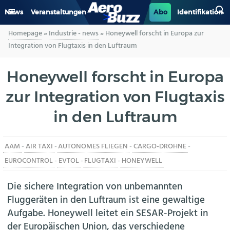
News
Veranstaltungen
Abo
Identifikation
Homepage
»
Industrie - news
»
Honeywell forscht in Europa zur
GENERAL AVIATION
Integration von Flugtaxis in den Luftraum
BIZAV
Honeywell forscht in Europa
zur Integration von Flugtaxis
LUFTVERKEHR
in den Luftraum
MILITÄR
AAM
-
AIR TAXI
-
AUTONOMES FLIEGEN
-
CARGO-DROHNE
-
INDUSTRIE
EUROCONTROL
-
EVTOL
-
FLUGTAXI
-
HONEYWELL
HELIKOPTER
Die sichere Integration von unbemannten
Fluggeräten in den Luftraum ist eine gewaltige
BERUFE
Aufgabe. Honeywell leitet ein SESAR-Projekt in
der Europäischen Union, das verschiedene
AERO-KULTUR