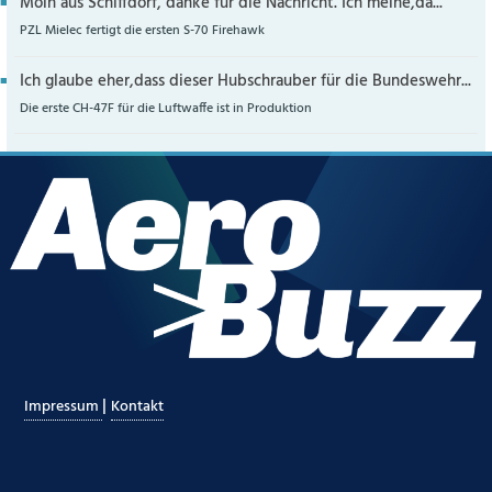
Moin aus Schiffdorf, danke für die Nachricht. Ich meine,da...
PZL Mielec fertigt die ersten S-70 Firehawk
Ich glaube eher,dass dieser Hubschrauber für die Bundeswehr...
Die erste CH-47F für die Luftwaffe ist in Produktion
|
Impressum
Kontakt