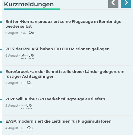
Kurzmeldungen
Britten-Norman produziert seine Flugzeuge in Bembridge
wieder selbst
6 August -
GA
-
0
PC-7 der RNLASF haben 100.000 Missionen geflogen
6 August -
M-
-
0
EuroAirport – an der Schnittstelle dreier Länder gelegen, ein
rüstiger Achtzigjähriger
5 August -
L-
-
0
2026 will Airbus 870 Verkehrsflugzeuge ausliefern
5 August -
I-
-
0
EASA modernisiert die Leitlinien für Flugsimulatoren
4 August -
B-
-
0