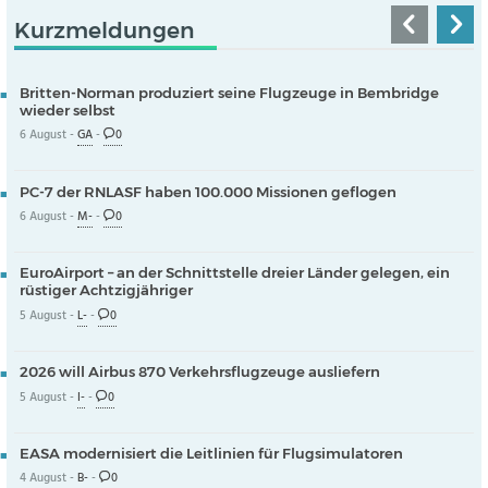
Kurzmeldungen
Britten-Norman produziert seine Flugzeuge in Bembridge
wieder selbst
6 August -
GA
-
0
PC-7 der RNLASF haben 100.000 Missionen geflogen
6 August -
M-
-
0
EuroAirport – an der Schnittstelle dreier Länder gelegen, ein
rüstiger Achtzigjähriger
5 August -
L-
-
0
2026 will Airbus 870 Verkehrsflugzeuge ausliefern
5 August -
I-
-
0
EASA modernisiert die Leitlinien für Flugsimulatoren
4 August -
B-
-
0