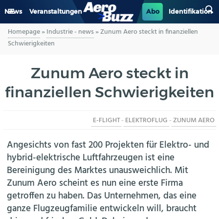
News
Veranstaltungen
Abo
Identifikation
Homepage
»
Industrie - news
»
Zunum Aero steckt in finanziellen
GENERAL AVIATION
Schwierigkeiten
BIZAV
Zunum Aero steckt in
finanziellen Schwierigkeiten
LUFTVERKEHR
MILITÄR
E-FLIGHT
-
ELEKTROFLUG
-
ZUNUM AERO
INDUSTRIE
Angesichts von fast 200 Projekten für Elektro- und
hybrid-elektrische Luftfahrzeugen ist eine
HELIKOPTER
Bereinigung des Marktes unausweichlich. Mit
Zunum Aero scheint es nun eine erste Firma
BERUFE
getroffen zu haben. Das Unternehmen, das eine
ganze Flugzeugfamilie entwickeln will, braucht
AERO-KULTUR