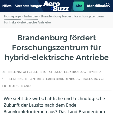
News
Veranstaltungen
Abo
Identifikation
Homepage
»
Industrie
»
Brandenburg fördert Forschungszentrum
GENERAL AVIATION
für hybrid-elektrische Antriebe
BIZAV
Brandenburg fördert
Forschungszentrum für
LUFTVERKEHR
hybrid-elektrische Antriebe
MILITÄR
DE
BRENNSTOFFZELLE
-
BTU
-
CHESCO
-
ELEKTROFLUG
-
HYBRID-
INDUSTRIE
/
ELEKTRISCHER ANTRIEB
-
LAND BRANDENBURG
-
ROLLS-ROYCE
HELIKOPTER
FR
DEUTSCHLAND
Wie sieht die wirtschaftliche und technologische
BERUFE
Zukunft der Lausitz nach dem Ende
Braunkohleförderung aus? Das Land Brandenburg
AERO-KULTUR