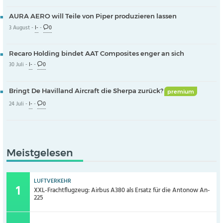
AURA AERO will Teile von Piper produzieren lassen
3 August -
I-
-
0
Recaro Holding bindet AAT Composites enger an sich
30 Juli -
I-
-
0
Bringt De Havilland Aircraft die Sherpa zurück?
premium
24 Juli -
I-
-
0
Meistgelesen
LUFTVERKEHR
XXL-Frachtflugzeug: Airbus A380 als Ersatz für die Antonow An-
225