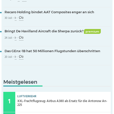
Recaro Holding bindet AAT Composites enger an sich
30 Juli -
I-
-
0
Bringt De Havilland Aircraft die Sherpa zurück?
premium
24 Juli -
I-
-
0
Das GEnx-1B hat 50 Millionen Flugstunden überschritten
20 Juli -
I-
-
0
Meistgelesen
LUFTVERKEHR
XXL-Frachtflugzeug: Airbus A380 als Ersatz für die Antonow An-
225