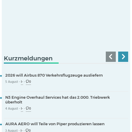
Kurzmeldungen
2026 will Airbus 870 Verkehrsflugzeuge ausliefern
5 August -
I-
-
0
N3 Engine Overhaul Services hat das 2.000. Triebwerk
überholt
4 August -
I-
-
0
AURA AERO will Teile von Piper produzieren lassen
3 August -
I-
-
0