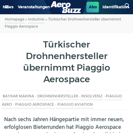
News
Veranstaltungen
Abo
Identifikation
Homepage
»
Industrie
»
Türkischer Drohnenhersteller übernimmt
GENERAL AVIATION
Piaggio Aerospace
BIZAV
Türkischer
Drohnenhersteller
LUFTVERKEHR
übernimmt Piaggio
MILITÄR
Aerospace
INDUSTRIE
BAYKAR MAKINA
-
DROHNENHERSTELLER
-
INSOLVENZ
-
PIAGGIO
HELIKOPTER
AERO
-
PIAGGIO AEROSPACE
-
PIAGGIO AVIATION
BERUFE
Nach sechs Jahren Hängepartie mit immer neuen,
erfolglosen Bieterrunden hat Piaggio Aerospace
AERO-KULTUR