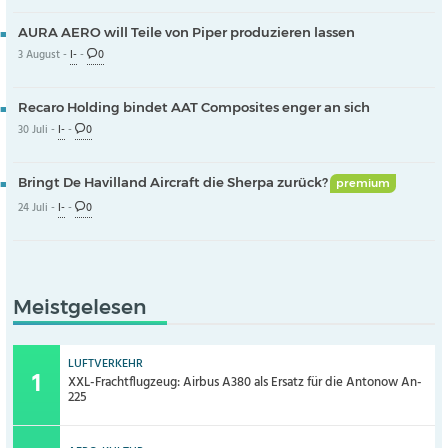
AURA AERO will Teile von Piper produzieren lassen
3 August -
I-
-
0
Recaro Holding bindet AAT Composites enger an sich
30 Juli -
I-
-
0
Bringt De Havilland Aircraft die Sherpa zurück?
premium
24 Juli -
I-
-
0
Meistgelesen
LUFTVERKEHR
XXL-Frachtflugzeug: Airbus A380 als Ersatz für die Antonow An-
225