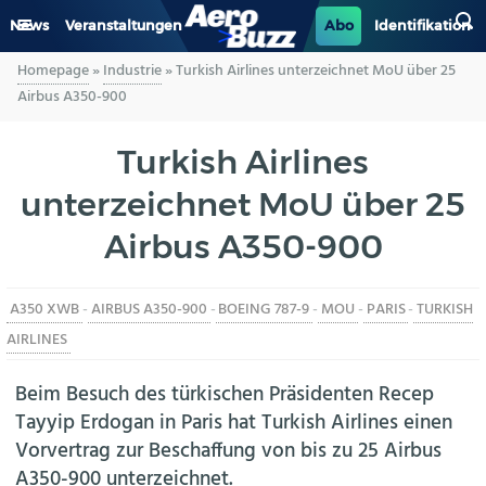
News
Veranstaltungen
Abo
Identifikation
Homepage
»
Industrie
»
Turkish Airlines unterzeichnet MoU über 25
GENERAL AVIATION
Airbus A350-900
BIZAV
Turkish Airlines
unterzeichnet MoU über 25
LUFTVERKEHR
Airbus A350-900
MILITÄR
A350 XWB
-
AIRBUS A350-900
-
BOEING 787-9
-
MOU
-
PARIS
-
TURKISH
INDUSTRIE
AIRLINES
HELIKOPTER
Beim Besuch des türkischen Präsidenten Recep
Tayyip Erdogan in Paris hat Turkish Airlines einen
BERUFE
Vorvertrag zur Beschaffung von bis zu 25 Airbus
A350-900 unterzeichnet.
AERO-KULTUR