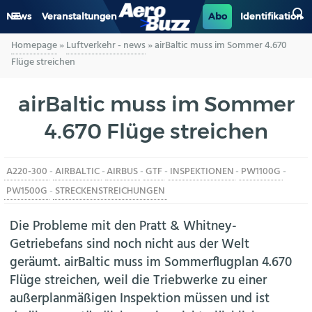
News
Veranstaltungen
Abo
Identifikation
Homepage
»
Luftverkehr - news
»
airBaltic muss im Sommer 4.670
GENERAL AVIATION
Flüge streichen
BIZAV
airBaltic muss im Sommer
4.670 Flüge streichen
LUFTVERKEHR
MILITÄR
A220-300
-
AIRBALTIC
-
AIRBUS
-
GTF
-
INSPEKTIONEN
-
PW1100G
-
PW1500G
-
STRECKENSTREICHUNGEN
INDUSTRIE
Die Probleme mit den Pratt & Whitney-
HELIKOPTER
Getriebefans sind noch nicht aus der Welt
geräumt. airBaltic muss im Sommerflugplan 4.670
BERUFE
Flüge streichen, weil die Triebwerke zu einer
außerplanmäßigen Inspektion müssen und ist
AERO-KULTUR