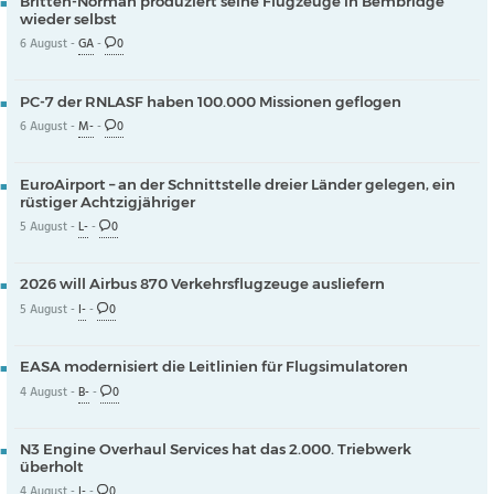
Britten-Norman produziert seine Flugzeuge in Bembridge
wieder selbst
6 August -
GA
-
0
PC-7 der RNLASF haben 100.000 Missionen geflogen
6 August -
M-
-
0
EuroAirport – an der Schnittstelle dreier Länder gelegen, ein
rüstiger Achtzigjähriger
5 August -
L-
-
0
2026 will Airbus 870 Verkehrsflugzeuge ausliefern
5 August -
I-
-
0
EASA modernisiert die Leitlinien für Flugsimulatoren
4 August -
B-
-
0
N3 Engine Overhaul Services hat das 2.000. Triebwerk
überholt
4 August -
I-
-
0