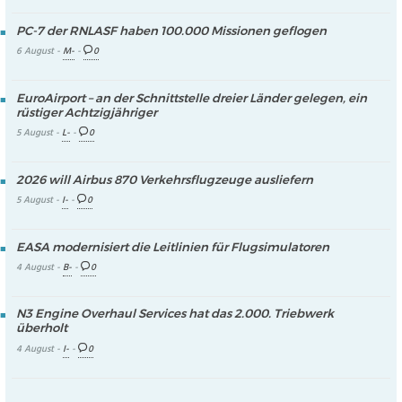
PC-7 der RNLASF haben 100.000 Missionen geflogen
6 August -
M-
-
0
EuroAirport – an der Schnittstelle dreier Länder gelegen, ein
rüstiger Achtzigjähriger
5 August -
L-
-
0
2026 will Airbus 870 Verkehrsflugzeuge ausliefern
5 August -
I-
-
0
EASA modernisiert die Leitlinien für Flugsimulatoren
4 August -
B-
-
0
N3 Engine Overhaul Services hat das 2.000. Triebwerk
überholt
4 August -
I-
-
0