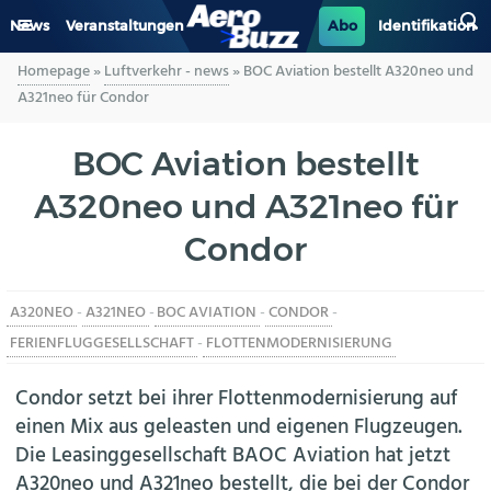
News
Veranstaltungen
Abo
Identifikation
Homepage
»
Luftverkehr - news
»
BOC Aviation bestellt A320neo und
GENERAL AVIATION
A321neo für Condor
BIZAV
BOC Aviation bestellt
A320neo und A321neo für
LUFTVERKEHR
Condor
MILITÄR
A320NEO
-
A321NEO
-
BOC AVIATION
-
CONDOR
-
INDUSTRIE
FERIENFLUGGESELLSCHAFT
-
FLOTTENMODERNISIERUNG
HELIKOPTER
Condor setzt bei ihrer Flottenmodernisierung auf
einen Mix aus geleasten und eigenen Flugzeugen.
BERUFE
Die Leasinggesellschaft BAOC Aviation hat jetzt
A320neo und A321neo bestellt, die bei der Condor
AERO-KULTUR