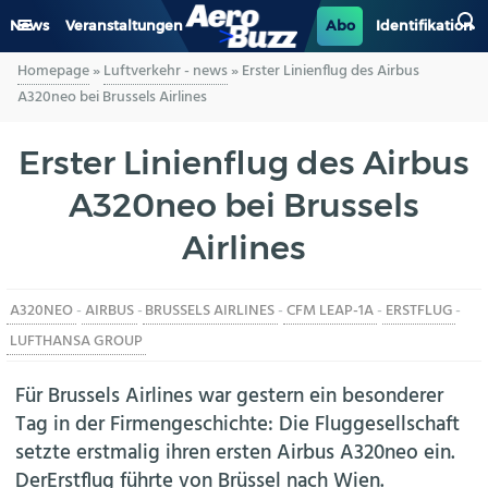
News
Veranstaltungen
Abo
Identifikation
Homepage
»
Luftverkehr - news
»
Erster Linienflug des Airbus
GENERAL AVIATION
A320neo bei Brussels Airlines
BIZAV
Erster Linienflug des Airbus
A320neo bei Brussels
LUFTVERKEHR
Airlines
MILITÄR
A320NEO
-
AIRBUS
-
BRUSSELS AIRLINES
-
CFM LEAP-1A
-
ERSTFLUG
-
INDUSTRIE
LUFTHANSA GROUP
HELIKOPTER
Für Brussels Airlines war gestern ein besonderer
Tag in der Firmengeschichte: Die Fluggesellschaft
BERUFE
setzte erstmalig ihren ersten Airbus A320neo ein.
DerErstflug führte von Brüssel nach Wien.
AERO-KULTUR