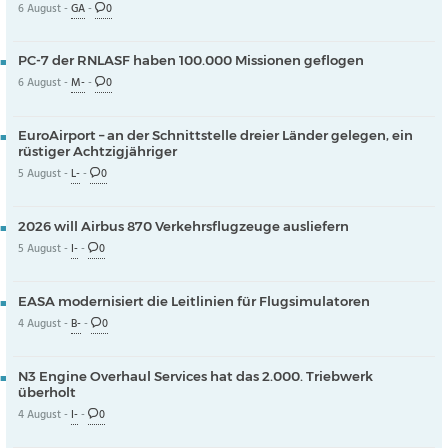
6 August -
GA
-
0
PC-7 der RNLASF haben 100.000 Missionen geflogen
6 August -
M-
-
0
EuroAirport – an der Schnittstelle dreier Länder gelegen, ein
rüstiger Achtzigjähriger
5 August -
L-
-
0
2026 will Airbus 870 Verkehrsflugzeuge ausliefern
5 August -
I-
-
0
EASA modernisiert die Leitlinien für Flugsimulatoren
4 August -
B-
-
0
N3 Engine Overhaul Services hat das 2.000. Triebwerk
überholt
4 August -
I-
-
0