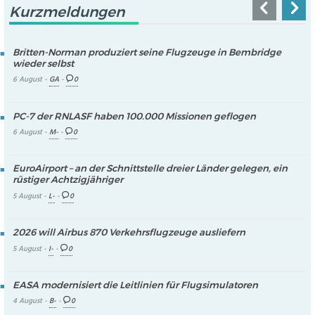
Kurzmeldungen
Britten-Norman produziert seine Flugzeuge in Bembridge
wieder selbst
6 August -
GA
-
0
PC-7 der RNLASF haben 100.000 Missionen geflogen
6 August -
M-
-
0
EuroAirport – an der Schnittstelle dreier Länder gelegen, ein
rüstiger Achtzigjähriger
5 August -
L-
-
0
2026 will Airbus 870 Verkehrsflugzeuge ausliefern
5 August -
I-
-
0
EASA modernisiert die Leitlinien für Flugsimulatoren
4 August -
B-
-
0