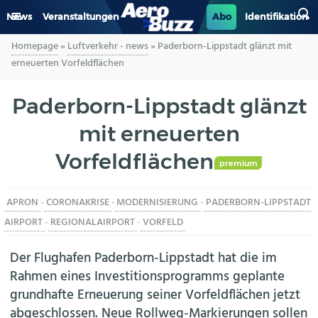
News
Veranstaltungen
Abo
Identifikation
Homepage
»
Luftverkehr - news
»
Paderborn-Lippstadt glänzt mit
GENERAL AVIATION
erneuerten Vorfeldflächen
BIZAV
Paderborn-Lippstadt glänzt
mit erneuerten
LUFTVERKEHR
Vorfeldflächen
MILITÄR
premium
APRON
-
CORONAKRISE
-
MODERNISIERUNG
-
PADERBORN-LIPPSTADT
INDUSTRIE
AIRPORT
-
REGIONALAIRPORT
-
VORFELD
HELIKOPTER
Der Flughafen Paderborn-Lippstadt hat die im
Rahmen eines Investitionsprogramms geplante
BERUFE
grundhafte Erneuerung seiner Vorfeldflächen jetzt
abgeschlossen. Neue Rollweg-Markierungen sollen
AERO-KULTUR