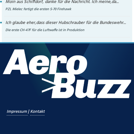
Moin aus Schiffdorf, danke für die Nachricht. Ich meine,da...
PZL Mielec fertigt die ersten S-70 Firehawk
Ich glaube eher,dass dieser Hubschrauber für die Bundeswehr...
Die erste CH-47F für die Luftwaffe ist in Produktion
|
Impressum
Kontakt