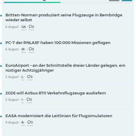
Britten-Norman produziert seine Flugzeuge in Bembridge
wieder selbst
6 August -
GA
-
0
PC-7 der RNLASF haben 100.000 Missionen geflogen
6 August -
M-
-
0
EuroAirport – an der Schnittstelle dreier Länder gelegen, ein
rüstiger Achtzigjähriger
5 August -
L-
-
0
2026 will Airbus 870 Verkehrsflugzeuge ausliefern
5 August -
I-
-
0
EASA modernisiert die Leitlinien für Flugsimulatoren
4 August -
B-
-
0