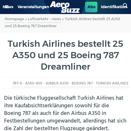
News
Veranstaltungen
Abo
Identifikation
Homepage
»
Luftverkehr - news
»
Turkish Airlines bestellt 25 A350
GENERAL AVIATION
und 25 Boeing 787 Dreamliner
BIZAV
Turkish Airlines bestellt 25
A350 und 25 Boeing 787
LUFTVERKEHR
Dreamliner
MILITÄR
787-9
-
A350-900
-
AIRBUS A350
-
BOEING 787
-
TURKISH AIRLINES
INDUSTRIE
Die türkische Fluggesellschaft Turkish Airlines hat
HELIKOPTER
ihre Kaufabsichtserklärungen sowohl für die
Boeing 787 als auch für den Airbus A350 in
BERUFE
Festbestellungen umgewandelt, allerdings hat sich
die Zahl der bestellten Flugzeuge geändert.
AERO-KULTUR