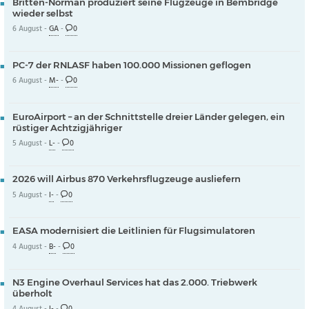
Britten-Norman produziert seine Flugzeuge in Bembridge
wieder selbst
6 August -
GA
-
0
PC-7 der RNLASF haben 100.000 Missionen geflogen
6 August -
M-
-
0
EuroAirport – an der Schnittstelle dreier Länder gelegen, ein
rüstiger Achtzigjähriger
5 August -
L-
-
0
2026 will Airbus 870 Verkehrsflugzeuge ausliefern
5 August -
I-
-
0
EASA modernisiert die Leitlinien für Flugsimulatoren
4 August -
B-
-
0
N3 Engine Overhaul Services hat das 2.000. Triebwerk
überholt