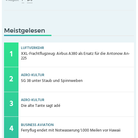
4 August -
I-
-
0
Meistgelesen
LUFTVERKEHR
XXL-Frachtflugzeug: Airbus A380 als Ersatz für die Antonow An-
225
AERO-KULTUR
SG 38 unter Staub und Spinnweben
AERO-KULTUR
Die alte Tante sagt adé
BUSINESS AVIATION
Ferryflug endet mit Notwasserung 1.000 Meilen vor Hawaii