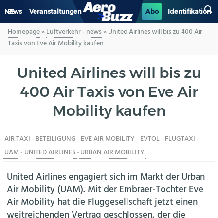
News
Veranstaltungen
Abo
Identifikation
Homepage
»
Luftverkehr - news
»
United Airlines will bis zu 400 Air
GENERAL AVIATION
Taxis von Eve Air Mobility kaufen
BIZAV
United Airlines will bis zu
400 Air Taxis von Eve Air
LUFTVERKEHR
Mobility kaufen
MILITÄR
AIR TAXI
-
BETEILIGUNG
-
EVE AIR MOBILITY
-
EVTOL
-
FLUGTAXI
-
INDUSTRIE
UAM
-
UNITED AIRLINES
-
URBAN AIR MOBILITY
HELIKOPTER
United Airlines engagiert sich im Markt der Urban
Air Mobility (UAM). Mit der Embraer-Tochter Eve
BERUFE
Air Mobility hat die Fluggesellschaft jetzt einen
weitreichenden Vertrag geschlossen, der die
AERO-KULTUR