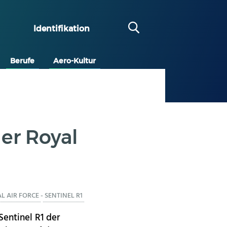
Identifikation
Berufe
Aero-Kultur
der Royal
L AIR FORCE
-
SENTINEL R1
entinel R1 der