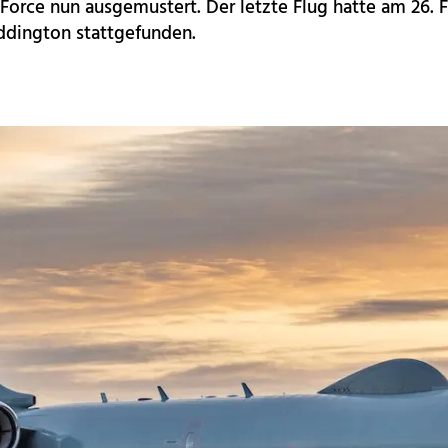
 Force nun ausgemustert. Der letzte Flug hatte am 26. 
dington stattgefunden.