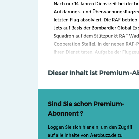
Nach nur 14 Jahren Dienstzeit bei der br
Aufklärungs- und Überwachungsflugzeug
letzten Flug absolviert. Die RAF betrieb
Jets auf Basis der Bombardier Global Exp
Squadron auf dem Stützpunkt RAF Wad
Cooperation Staffel, in der neben RAF-
ihren Dienst taten. Aufgabe der Flugzeug
Dieser Inhalt ist Premium-
Sind Sie schon Premium-
Abonnent ?
Loggen Sie sich hier ein, um den Zugriff
auf alle Inhalte von Aerobuzz.de zu