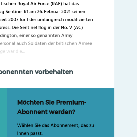
itischen Royal Air Force (RAF) hat das
 Sentinel R1 am 26. Februar 2021 seinen
 seit 2007 fünf der umfangreich modifizierten
ress. Die Sentinel flog in der No. V (AC)
dington, einer so genannten Army
Personal auch Soldaten der britischen Armee
e war die...
Abonennten vorbehalten
Möchten Sie Premium-
Abonnent werden?
Wählen Sie das Abonnement, das zu
Ihnen passt.