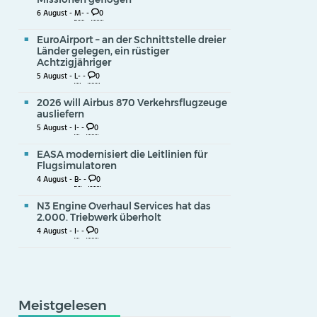
6 August -
M-
-
0
EuroAirport – an der Schnittstelle dreier
Länder gelegen, ein rüstiger
Achtzigjähriger
5 August -
L-
-
0
2026 will Airbus 870 Verkehrsflugzeuge
ausliefern
5 August -
I-
-
0
EASA modernisiert die Leitlinien für
Flugsimulatoren
4 August -
B-
-
0
N3 Engine Overhaul Services hat das
2.000. Triebwerk überholt
4 August -
I-
-
0
Meistgelesen