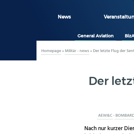
News
Veranstaltu
General Aviation
Biz
Homepage
»
Militär - news
»
Der letzte Flug der Sent
Der letz
AEW&C
-
BOMBARDI
Nach nur kurzer Die