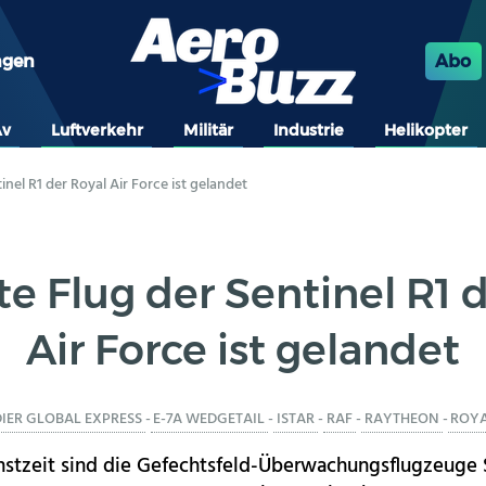
ngen
Abo
Av
Luftverkehr
Militär
Industrie
Helikopter
inel R1 der Royal Air Force ist gelandet
te Flug der Sentinel R1 
Air Force ist gelandet
ER GLOBAL EXPRESS
-
E-7A WEDGETAIL
-
ISTAR
-
RAF
-
RAYTHEON
-
ROYA
nstzeit sind die Gefechtsfeld-Überwachungsflugzeuge S