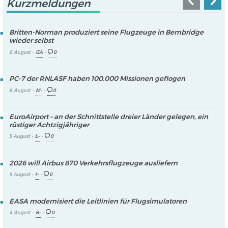
Kurzmeldungen
Britten-Norman produziert seine Flugzeuge in Bembridge
wieder selbst
6 August -
GA
-
0
PC-7 der RNLASF haben 100.000 Missionen geflogen
6 August -
M-
-
0
EuroAirport – an der Schnittstelle dreier Länder gelegen, ein
rüstiger Achtzigjähriger
5 August -
L-
-
0
2026 will Airbus 870 Verkehrsflugzeuge ausliefern
5 August -
I-
-
0
EASA modernisiert die Leitlinien für Flugsimulatoren
4 August -
B-
-
0