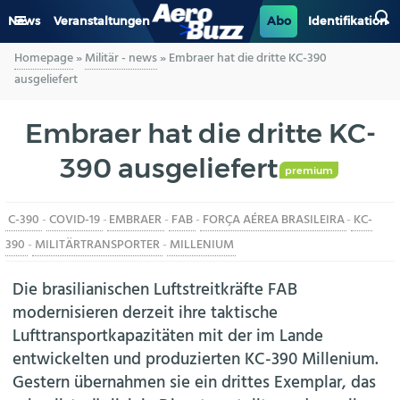
News
Veranstaltungen
Abo
Identifikation
Homepage
»
Militär - news
»
Embraer hat die dritte KC-390
GENERAL AVIATION
ausgeliefert
BIZAV
Embraer hat die dritte KC-
390 ausgeliefert
LUFTVERKEHR
premium
MILITÄR
C-390
-
COVID-19
-
EMBRAER
-
FAB
-
FORÇA AÉREA BRASILEIRA
-
KC-
390
-
MILITÄRTRANSPORTER
-
MILLENIUM
INDUSTRIE
Die brasilianischen Luftstreitkräfte FAB
HELIKOPTER
modernisieren derzeit ihre taktische
Lufttransportkapazitäten mit der im Lande
BERUFE
entwickelten und produzierten KC-390 Millenium.
Gestern übernahmen sie ein drittes Exemplar, das
AERO-KULTUR