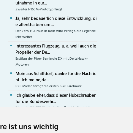
ufnahme in eur...
Zweiter H160M-Prototyp fliegt
Ja, sehr bedauerlich diese Entwicklung, di
e allenthalben um ...
Der Zero-G Airbus in Köln wird zerlegt, die Legende
lebt weiter
Interessantes Flugzeug, u. a. weil auch die
Propeller der De...
Erstflug der Piper Seminole DX mit DeltaHawk-
Motoren
Moin aus Schiffdorf, danke für die Nachric
ht. Ich meine,da...
PZL Mielec fertigt die ersten S-70 Firehawk
Ich glaube eher,dass dieser Hubschrauber
für die Bundeswehr...
Die erste CH-47F für die Luftwaffe ist in Produktion
re ist uns wichtig