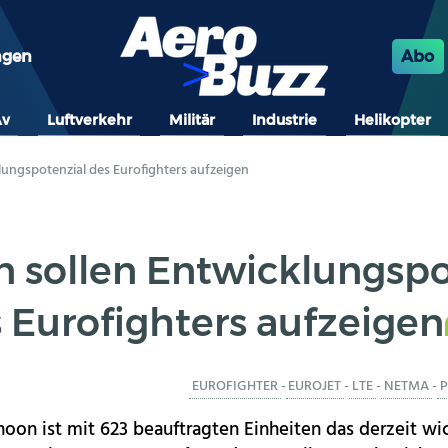
ngen
Abo
Av
Luftverkehr
Militär
Industrie
Helikopter
lungspotenzial des Eurofighters aufzeigen
n sollen Entwicklungspo
 Eurofighters aufzeigen
EUROFIGHTER
-
EUROJET
-
LTE
-
NETMA
-
P
hoon ist mit 623 beauftragten Einheiten das derzeit wi