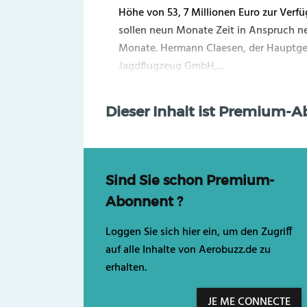
Höhe von 53, 7 Millionen Euro zur Verfü
sollen neun Monate Zeit in Anspruch ne
Monate. Hermann Claesen, der Hauptges
Jagdflugzeug GmbH,...
Dieser Inhalt ist Premium-
Sind Sie schon Premium-
Abonnent ?
Loggen Sie sich hier ein, um den Zugriff
auf alle Inhalte von Aerobuzz.de zu
erhalten.
JE ME CONNECTE