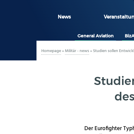
News
Veranstaltu
General Aviation
Biz
Homepage
»
Militär - news
»
Studien sollen Entwick
Studie
des
Der Eurofighter Typ