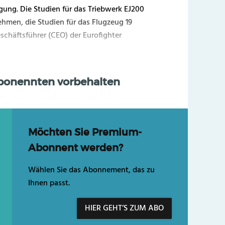
gung. Die Studien für das Triebwerk EJ200
hmen, die Studien für das Flugzeug 19
chäftsführer (CEO) der Eurofighter
Abonennten vorbehalten
Möchten Sie Premium-
Abonnent werden?
Wählen Sie das Abonnement, das zu
Ihnen passt.
HIER GEHT’S ZUM ABO