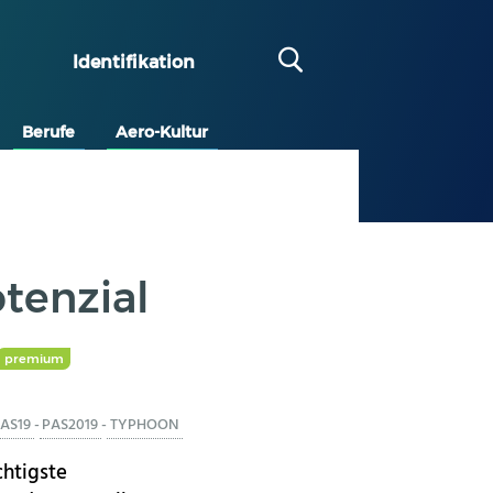
Identifikation
Berufe
Aero-Kultur
tenzial
premium
AS19
-
PAS2019
-
TYPHOON
chtigste