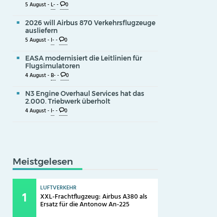
5 August -
L-
-
0
2026 will Airbus 870 Verkehrsflugzeuge
ausliefern
5 August -
I-
-
0
EASA modernisiert die Leitlinien für
Flugsimulatoren
4 August -
B-
-
0
N3 Engine Overhaul Services hat das
2.000. Triebwerk überholt
4 August -
I-
-
0
Meistgelesen
LUFTVERKEHR
XXL-Frachtflugzeug: Airbus A380 als
Ersatz für die Antonow An-225