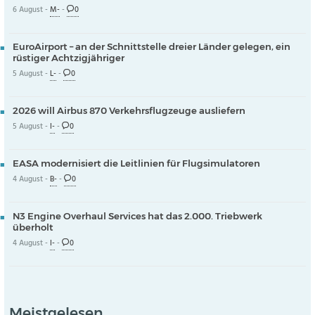
6 August -
M-
-
0
EuroAirport – an der Schnittstelle dreier Länder gelegen, ein
rüstiger Achtzigjähriger
5 August -
L-
-
0
2026 will Airbus 870 Verkehrsflugzeuge ausliefern
5 August -
I-
-
0
EASA modernisiert die Leitlinien für Flugsimulatoren
4 August -
B-
-
0
N3 Engine Overhaul Services hat das 2.000. Triebwerk
überholt
4 August -
I-
-
0
Meistgelesen