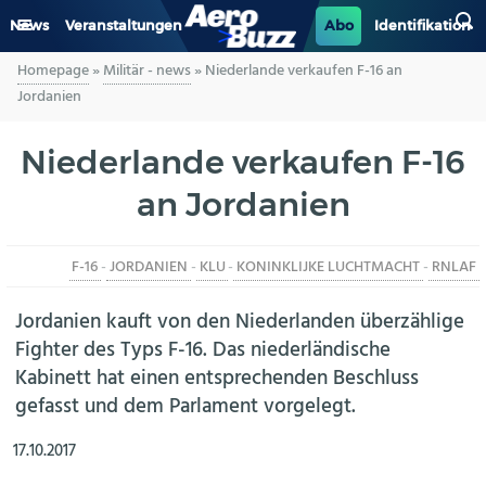
News
Veranstaltungen
Abo
Identifikation
Homepage
»
Militär - news
»
Niederlande verkaufen F-16 an
GENERAL AVIATION
Jordanien
BIZAV
Niederlande verkaufen F-16
an Jordanien
LUFTVERKEHR
MILITÄR
F-16
-
JORDANIEN
-
KLU
-
KONINKLIJKE LUCHTMACHT
-
RNLAF
INDUSTRIE
Jordanien kauft von den Niederlanden überzählige
Fighter des Typs F-16. Das niederländische
HELIKOPTER
Kabinett hat einen entsprechenden Beschluss
gefasst und dem Parlament vorgelegt.
BERUFE
17.10.2017
AERO-KULTUR