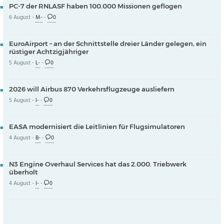
PC-7 der RNLASF haben 100.000 Missionen geflogen
6 August -
M-
-
0
EuroAirport – an der Schnittstelle dreier Länder gelegen, ein
rüstiger Achtzigjähriger
5 August -
L-
-
0
2026 will Airbus 870 Verkehrsflugzeuge ausliefern
5 August -
I-
-
0
EASA modernisiert die Leitlinien für Flugsimulatoren
4 August -
B-
-
0
N3 Engine Overhaul Services hat das 2.000. Triebwerk
überholt
4 August -
I-
-
0