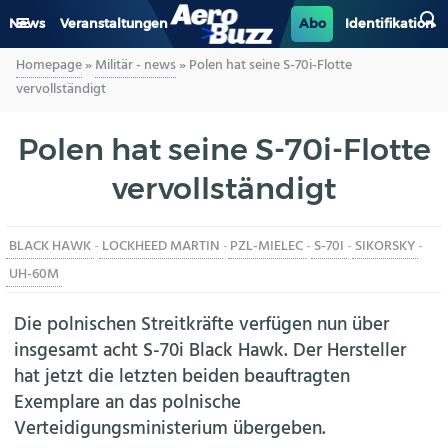
News
Veranstaltungen
Abo
Identifikation
Homepage
»
Militär - news
»
Polen hat seine S-70i-Flotte
GENERAL AVIATION
vervollständigt
BIZAV
Polen hat seine S-70i-Flotte
vervollständigt
LUFTVERKEHR
MILITÄR
BLACK HAWK
-
LOCKHEED MARTIN
-
PZL-MIELEC
-
S-70I
-
SIKORSKY
-
UH-60M
INDUSTRIE
Die polnischen Streitkräfte verfügen nun über
HELIKOPTER
insgesamt acht S-70i Black Hawk. Der Hersteller
hat jetzt die letzten beiden beauftragten
BERUFE
Exemplare an das polnische
Verteidigungsministerium übergeben.
AERO-KULTUR