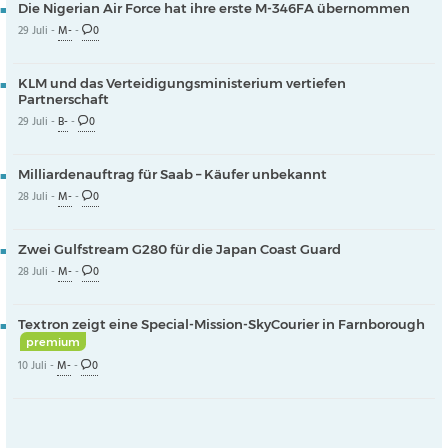
Die Nigerian Air Force hat ihre erste M-346FA übernommen
29 Juli -
M-
-
0
KLM und das Verteidigungsministerium vertiefen
Partnerschaft
29 Juli -
B-
-
0
Milliardenauftrag für Saab – Käufer unbekannt
28 Juli -
M-
-
0
Zwei Gulfstream G280 für die Japan Coast Guard
28 Juli -
M-
-
0
Textron zeigt eine Special-Mission-SkyCourier in Farnborough
premium
10 Juli -
M-
-
0