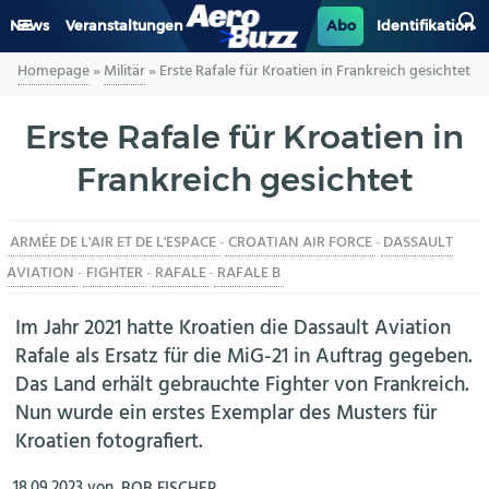
News
Veranstaltungen
Abo
Identifikation
Homepage
»
Militär
»
Erste Rafale für Kroatien in Frankreich gesichtet
GENERAL AVIATION
Erste Rafale für Kroatien in
BIZAV
Frankreich gesichtet
LUFTVERKEHR
ARMÉE DE L'AIR ET DE L'ESPACE
-
CROATIAN AIR FORCE
-
DASSAULT
MILITÄR
AVIATION
-
FIGHTER
-
RAFALE
-
RAFALE B
INDUSTRIE
Im Jahr 2021 hatte Kroatien die Dassault Aviation
Rafale als Ersatz für die MiG-21 in Auftrag gegeben.
HELIKOPTER
Das Land erhält gebrauchte Fighter von Frankreich.
Nun wurde ein erstes Exemplar des Musters für
BERUFE
Kroatien fotografiert.
AERO-KULTUR
18.09.2023
von
BOB FISCHER