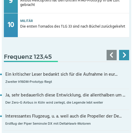
Airbus Helicopters hat den dritten H140-Prototyp in die Luft
gebracht
MILITÄR
Die ersten Tornados des TLG 33 sind nach Büchel zurückgekehrt
Frequenz 123,45
Ein kritischer Leser bedankt sich für die Aufnahme in eur...
Zweiter H160M-Prototyp fliegt
Ja, sehr bedauerlich diese Entwicklung, die allenthalben um ...
Der Zero-G Airbus in Köln wird zerlegt, die Legende lebt weiter
Interessantes Flugzeug, u. a. weil auch die Propeller der De...
Erstflug der Piper Seminole DX mit DeltaHawk-Motoren