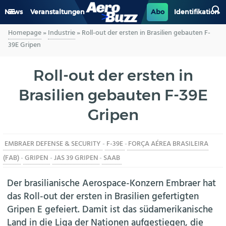
News
Veranstaltungen
Abo
Identifikation
Homepage
»
Industrie
»
Roll-out der ersten in Brasilien gebauten F-
GENERAL AVIATION
39E Gripen
BIZAV
Roll-out der ersten in
Brasilien gebauten F-39E
LUFTVERKEHR
Gripen
MILITÄR
EMBRAER DEFENSE & SECURITY
-
F-39E
-
FORÇA AÉREA BRASILEIRA
INDUSTRIE
(FAB)
-
GRIPEN
-
JAS 39 GRIPEN
-
SAAB
HELIKOPTER
Der brasilianische Aerospace-Konzern Embraer hat
das Roll-out der ersten in Brasilien gefertigten
BERUFE
Gripen E gefeiert. Damit ist das südamerikanische
Land in die Liga der Nationen aufgestiegen, die
AERO-KULTUR