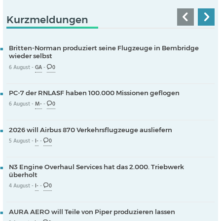
Kurzmeldungen
Britten-Norman produziert seine Flugzeuge in Bembridge
wieder selbst
6 August -
GA
-
0
PC-7 der RNLASF haben 100.000 Missionen geflogen
6 August -
M-
-
0
2026 will Airbus 870 Verkehrsflugzeuge ausliefern
5 August -
I-
-
0
N3 Engine Overhaul Services hat das 2.000. Triebwerk
überholt
4 August -
I-
-
0
AURA AERO will Teile von Piper produzieren lassen