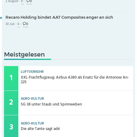
3 August -
I-
-
0
Recaro Holding bindet AAT Composites enger an sich
30 Juli -
I-
-
0
Meistgelesen
LUFTVERKEHR
XXL-Frachtflugzeug: Airbus A380 als Ersatz für die Antonow An-
225
AERO-KULTUR
SG 38 unter Staub und Spinnweben
AERO-KULTUR
Die alte Tante sagt adé